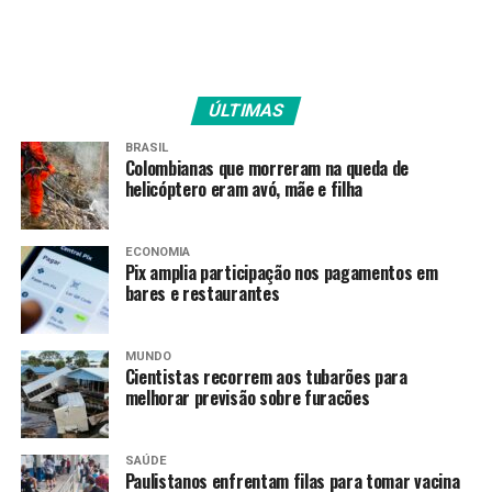
áreas como serviços,
indústria e agropecuária”,
destacou Caiado. “Você só
ÚLTIMAS
gera PIB se tiver
trabalhadores
BRASIL
Colombianas que morreram na queda de
qualificados”, acrescentou,
helicóptero eram avó, mãe e filha
sobre o impacto positivo na
ECONOMIA
economia.
Pix amplia participação nos pagamentos em
bares e restaurantes
Gracinha também reforçou a necessidade de garantir a
MUNDO
perspectiva de empregabilidade dos jovens goianos que
Cientistas recorrem aos tubarões para
não ingressam no Ensino Superior.
melhorar previsão sobre furacões
“Nós não temos como
SAÚDE
fortalecer o
Paulistanos enfrentam filas para tomar vacina