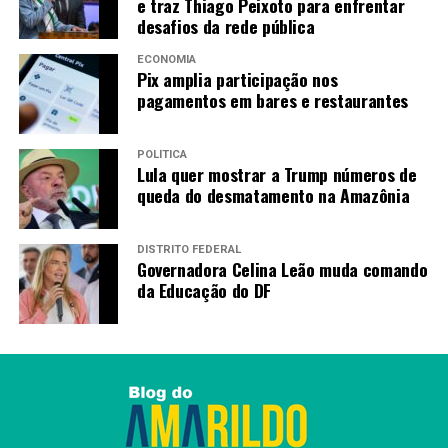
e traz Thiago Peixoto para enfrentar
construção”, completou o presidente da Federação das
desafios da rede pública
Indústrias do Estado de Goiás (Fieg), André Rocha.
ECONOMIA
Pix amplia participação nos
Ensino médio
pagamentos em bares e restaurantes
Em 2024, a Secretaria da Educação atendeu a 8.664
alunos nos cursos técnicos profissionalizantes ofertados
POLÍTICA
Lula quer mostrar a Trump números de
em 53 municípios. Com a implantação do programa
queda do desmatamento na Amazônia
Profissionaliza Goiás, o número de vagas aumentará
para cerca de 25 mil.
DISTRITO FEDERAL
Governadora Celina Leão muda comando
“Estamos demonstrando o
da Educação do DF
quanto a juventude é
especial para nossa gestão.
E vamos acompanhar, pois a
evasão dos cursos