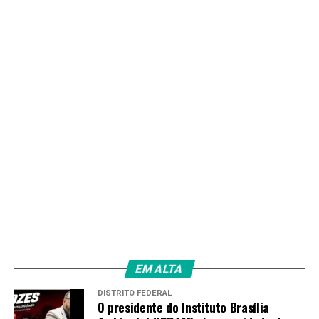
atendimento ao cliente continuará 24 horas pelos
canais: Central 0800 645 0115, WhatsApp (62) 3269-
9115, Agência Virtual (www.saneago.com.br) e
aplicativo.
Ceasa
O mercado das Centrais de Abastecimento de Goiás
(Ceasa) funcionará normalmente das 3 horas às 14 horas
nos dias 1º e 2 de maio. Já o setor administrativo estará
fechado na quinta-feira (1º/05), retornando na segunda-
feira (05/05).
Unidades culturais
EM ALTA
DISTRITO FEDERAL
O presidente do Instituto Brasília