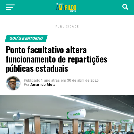
PUBLICIDADE
GOIÁS E ENTORNO
Ponto facultativo altera
funcionamento de repartições
públicas estaduais
Públicado
1 ano atrás
em
30 de abril de 2025
Por
Amarildo Mota