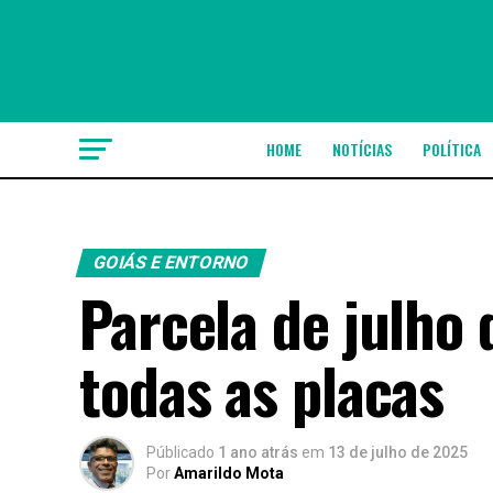
HOME
NOTÍCIAS
POLÍTICA
GOIÁS E ENTORNO
Parcela de julho 
todas as placas
Públicado
1 ano atrás
em
13 de julho de 2025
Por
Amarildo Mota