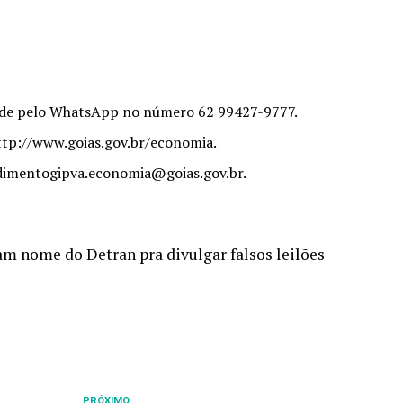
ende pelo WhatsApp no número 62 99427-9777.
http://www.goias.gov.br/economia.
ndimentogipva.economia@goias.gov.br.
sam nome do Detran pra divulgar falsos leilões
PRÓXIMO