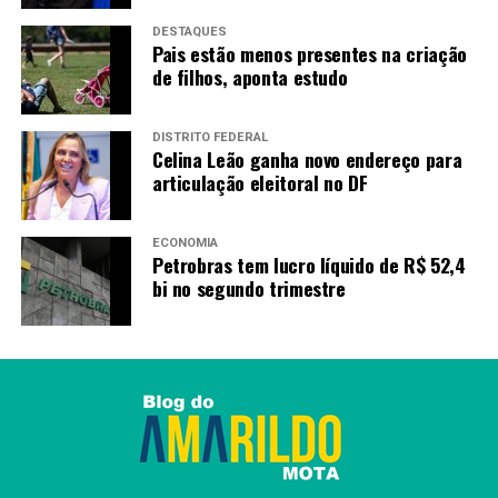
DESTAQUES
Pais estão menos presentes na criação
de filhos, aponta estudo
DISTRITO FEDERAL
Celina Leão ganha novo endereço para
articulação eleitoral no DF
ECONOMIA
Petrobras tem lucro líquido de R$ 52,4
bi no segundo trimestre
Entrega do Palácio das Esmeraldas faz parte do projeto
de recuperação dos prédios estaduais localizados na
Praça Cívica, iniciativa deve receber cerca de R$ 30
milhões em investimentos (Foto: Walter Folador e Júnior
Guimarães)