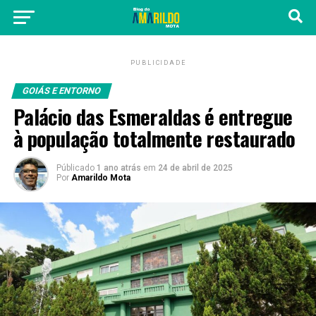
PUBLICIDADE
GOIÁS E ENTORNO
Palácio das Esmeraldas é entregue
à população totalmente restaurado
Públicado
1 ano atrás
em
24 de abril de 2025
Por
Amarildo Mota