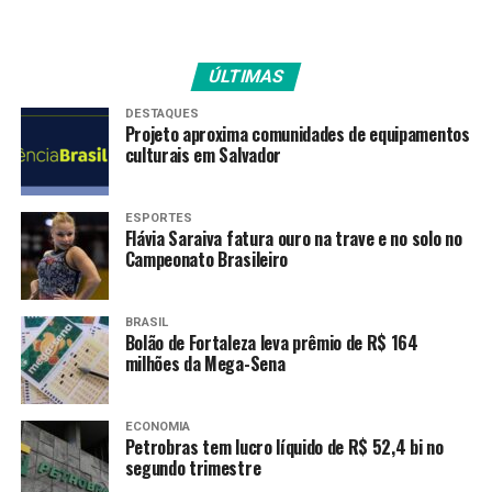
preservar o estilo art déco
do prédio, a fachada voltou
ÚLTIMAS
à cor original, que condiz
com o nome Palácio das
DESTAQUES
Projeto aproxima comunidades de equipamentos
Esmeraldas”, ressaltou
culturais em Salvador
Caiado.
ESPORTES
Flávia Saraiva fatura ouro na trave e no solo no
Campeonato Brasileiro
Ponto central da Praça Cívica, em Goiânia, prédio foi
projetado pelo urbanista Atílio Corrêa Lima e construído de
BRASIL
Bolão de Fortaleza leva prêmio de R$ 164
1933 a 1937 (Foto: Walter Folador e Júnior Guimarães)
milhões da Mega-Sena
Obras de restauração
ECONOMIA
Foram investidos R$ 3,8 milhões na reforma, que incluiu
Petrobras tem lucro líquido de R$ 52,4 bi no
o reparo de fissuras no prédio, recuperação dos
segundo trimestre
balaústres do guarda-corpo da varanda frontal, além de