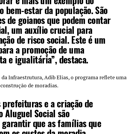
orar é mais um exemplo do
 bem-estar da população. São
es de goianos que podem contar
al, um auxílio crucial para
ção de risco social. Este é um
para a promoção de uma
a e igualitária”, destaca.
da Infraestrutura, Adib Elias, o programa reflete uma
a construção de moradias.
 prefeituras e a criação de
o Aluguel Social são
garantir que as famílias que
om os custos da moradia