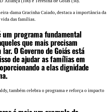
D`Aliança (100) e Teresina de Goiás (50).
meira-dama Gracinha Caiado, destaca a importância da
vida das famílias.
 é um programa fundamental
 aqueles que mais precisam
lar. O Governo de Goiás está
sso de ajudar as famílias em
roporcionando a elas dignidade
ma.
aldy, também celebra o programa e reforça o impacto