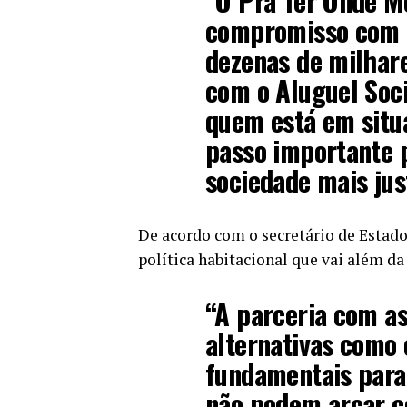
“O Pra Ter Onde M
compromisso com o
dezenas de milhar
com o Aluguel Soci
quem está em situa
passo importante 
sociedade mais just
De acordo com o secretário de Estado 
política habitacional que vai além d
“A parceria com as
alternativas como 
fundamentais para 
não podem arcar c