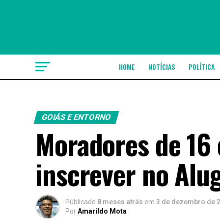
HOME
NOTÍCIAS
POLÍTICA
GOIÁS E ENTORNO
Moradores de 16
inscrever no Alug
Públicado
8 meses atrás
em
3 de dezembro de 
Por
Amarildo Mota