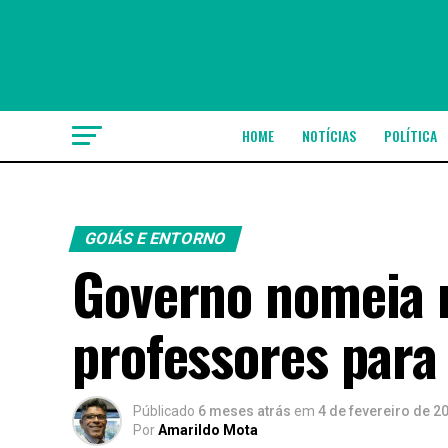
HOME
NOTÍCIAS
POLÍTICA
GOIÁS E ENTORNO
Governo nomeia 
professores para
Públicado
6 meses atrás
em
4 de fevereiro de 2
Por
Amarildo Mota