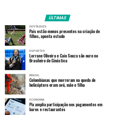
e R$ 847,40 para docentes que fazem 20h.
ÚLTIMAS
“Nunca é demais agradecer
DESTAQUES
e reconhecer o trabalho e a
Pais estão menos presentes na criação de
filhos, aponta estudo
competência dos nossos
profissionais que fazem
ESPORTES
tudo pelo sucesso da
Lorrane Oliveira e Caio Souza são ouro no
Brasileiro de Ginástica
educação em nosso estado”,
disse Daniel, que na
BRASIL
Colombianas que morreram na queda de
oportunidade representou o
helicóptero eram avó, mãe e filha
governador Ronaldo Caiado.
ECONOMIA
Pix amplia participação nos pagamentos em
“O que o nosso governo
bares e restaurantes