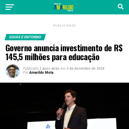
PUBLICIDADE
GOIÁS E ENTORNO
Governo anuncia investimento de R$
145,5 milhões para educação
Públicado
2 anos atrás
em
3 de dezembro de 2024
Por
Amarildo Mota