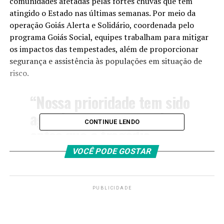
comunidades afetadas pelas fortes chuvas que têm
atingido o Estado nas últimas semanas. Por meio da
operação Goiás Alerta e Solidário, coordenada pelo
programa Goiás Social, equipes trabalham para mitigar
os impactos das tempestades, além de proporcionar
segurança e assistência às populações em situação de
risco.
“Nossa prioridade tem sido
agir de forma integrada
CONTINUE LENDO
antes que a tragédia
aconteça, garantindo mais
VOCÊ PODE GOSTAR
segurança e dignidade às
famílias goianas. Agora,
PUBLICIDADE
com o aumento das chuvas
em todo o Estado, estamos