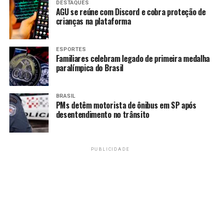
Em Planaltina, no Entorno do Distrito Federal, por
DESTAQUES
AGU se reúne com Discord e cobra proteção de
exemplo, as chuvas alcançaram mais de 70% da
crianças na plataforma
média climatológica de janeiro em poucos dias,
deixando cerca de 120 moradores desalojados, na
última semana. As equipes do Goiás Alerta e
ESPORTES
Familiares celebram legado de primeira medalha
Solidário chegaram à região logo após o
paralímpica do Brasil
alagamento e ofereceram o suporte imediato.
BRASIL
PMs detêm motorista de ônibus em SP após
desentendimento no trânsito
Governo do Estado entrega mais de 35 mil benefícios
PUBLICIDADE
sociais durante primeira fase da operação (Fotos: Corpo
de Bombeiros)
Goiás Alerta e Solidário
“A operação ofereceu