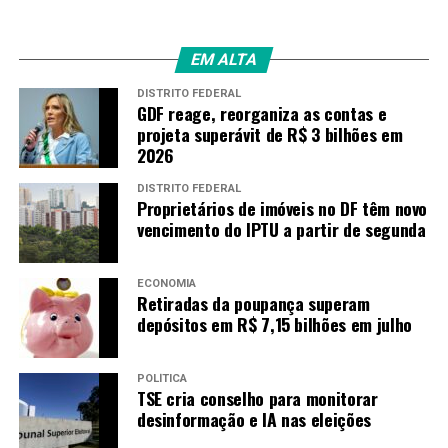
O secretário da Infraestrutura e presidente da
Agência
Goiana de Infraestrutura e Transportes (Goinfra
)
, Pedro
EM ALTA
Sales, esteve na região na última quinta-feira (16/01)
DISTRITO FEDERAL
para avaliar a estrutura e as intervenções necessárias
GDF reage, reorganiza as contas e
para conter a erosão provocada pelas chuvas.
projeta superávit de R$ 3 bilhões em
2026
Obras
DISTRITO FEDERAL
Proprietários de imóveis no DF têm novo
vencimento do IPTU a partir de segunda
“A Goinfra irá executar as
obras de recomposição da
ECONOMIA
Retiradas da poupança superam
galeria pluvial e de
depósitos em R$ 7,15 bilhões em julho
recuperação do aterro, que
serão promovidas logo após
POLÍTICA
TSE cria conselho para monitorar
o período chuvoso para
desinformação e IA nas eleições