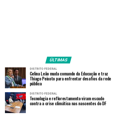
atuando de maneira
intensiva com as nossas
equipes mobilizadas e
prontas para atender as
ocorrências”, afirmou a
coordenadora do Goiás
Social, primeira-dama
ÚLTIMAS
Gracinha Caiado.
DISTRITO FEDERAL
Celina Leão muda comando da Educação e traz
Thiago Peixoto para enfrentar desafios da rede
Com o aumento da frequência e da intensidade das
pública
chuvas nas últimas semanas, as equipes foram
reforçadas para socorrer as localidades atingidas.
DISTRITO FEDERAL
Tecnologia e reflorestamento viram escudo
contra a crise climática nas nascentes do DF
Suporte imediato