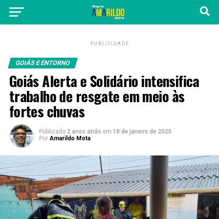
PUBLICIDADE
GOIÁS E ENTORNO
Goiás Alerta e Solidário intensifica
trabalho de resgate em meio às
fortes chuvas
Públicado
2 anos atrás
em
18 de janeiro de 2025
Por
Amarildo Mota