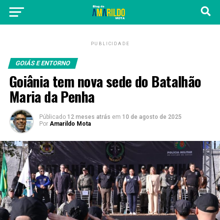
PUBLICIDADE
GOIÁS E ENTORNO
Goiânia tem nova sede do Batalhão
Maria da Penha
Públicado
12 meses atrás
em
10 de agosto de 2025
Por
Amarildo Mota