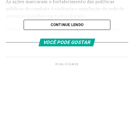
As ações marcaram o fortalecimento das políticas
públicas de combate à violência e ampliação da rede de
proteção à mulher em todo o Estado.
CONTINUE LENDO
Durante a cerimônia, as comandantes das três novas
unidades do interior assumiram oficialmente seus
VOCÊ PODE GOSTAR
cargos. O 2º Batalhão Maria da Penha, na Cidade de
Goiás, passou a ser comandado pela major Patrícia
Botelho Adorno.
PUBLICIDADE
O 3º Batalhão Maria da Penha, em Rio Verde, foi
assumido pela major Dayse Pereira Vaz Veiga. E o 4º
Batalhão Maria da Penha, em Águas Lindas de Goiás,
ficou sob a chefia da major Karina Nunes dos Santos.
Comandantes das três novas unidades do interior
assumiram oficialmente seus cargos durante solenidade