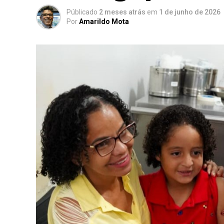
Públicado
2 meses atrás
em
1 de junho de 2026
Por
Amarildo Mota