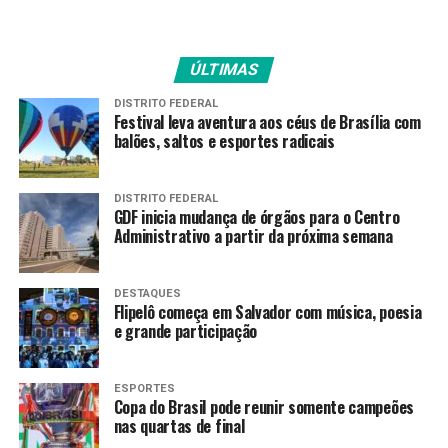
“O biometano é um
biocombustível e por ser
biocombustível, não
ÚLTIMAS
poluente. Por incrível que
DISTRITO FEDERAL
Festival leva aventura aos céus de Brasília com
pareça, 60% a menos que
balões, saltos e esportes radicais
um veículo elétrico que
todos clamam como sendo
DISTRITO FEDERAL
GDF inicia mudança de órgãos para o Centro
não poluente. Biometano é
Administrativo a partir da próxima semana
uma tecnologia nacional
revolucionaria”, explicou o
DESTAQUES
Flipelô começa em Salvador com música, poesia
e grande participação
secretário ao repórter
Chico Regueira.
ESPORTES
Copa do Brasil pode reunir somente campeões
nas quartas de final