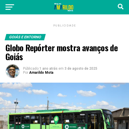
PUBLICIDADE
GOIÁS E ENTORNO
Globo Repórter mostra avanços de
Goiás
Públicado
1 ano atrás
em
3 de agosto de 2025
Por
Amarildo Mota