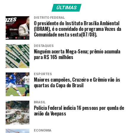
para comercialização de alimentos, bebidas não
alcoólicas, roupas, artigos de beleza, brinquedos,
ÚLTIMAS
bijuterias e outros produtos. Após o sorteio, os
DISTRITO FEDERAL
contemplados deverão efetuar o pagamento da taxa de
O presidente do Instituto Brasília Ambiental
(IBRAM), é o convidado do programa Vozes da
R$ 55,76 referente à utilização da faixa de domínio e
Comunidade nesta sexta(07/08).
assistir às palestras ministradas pelo Corpo de
Bombeiros e a Vigilância Sanitária, que serão
DESTAQUES
disponibilizadas, de forma online, pela agência.
Ninguém acerta Mega-Sena; prêmio acumula
para R$ 165 milhões
A montagem das barracas estará autorizada a partir do
dia 13 de junho. As estruturas deverão seguir o padrão
ESPORTES
definido pela autarquia, com cor branca e dimensões de
Maiores campeões, Cruzeiro e Grêmio vão às
quartas da Copa do Brasil
4×4 metros. Todos os custos relacionados à montagem,
fornecimento de água, energia elétrica, segurança e
liberações necessárias, incluindo inspeção do Corpo de
BRASIL
Bombeiros Militar do Estado de Goiás (CBMGO), serão de
Polícia Federal indicia 16 pessoas por queda de
avião da Voepass
responsabilidade dos comerciantes.
Via Sacra na Festa de Trindade
ECONOMIA