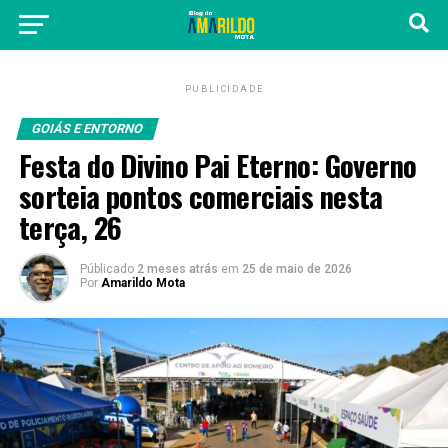
PUBLICIDADE
GOIÁS E ENTORNO
Festa do Divino Pai Eterno: Governo
sorteia pontos comerciais nesta
terça, 26
Públicado
2 meses atrás
em
25 de maio de 2026
Por
Amarildo Mota