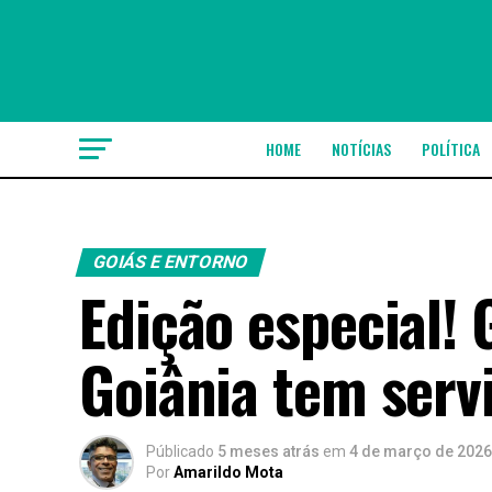
HOME
NOTÍCIAS
POLÍTICA
GOIÁS E ENTORNO
Edição especial!
Goiânia tem servi
Públicado
5 meses atrás
em
4 de março de 2026
Por
Amarildo Mota