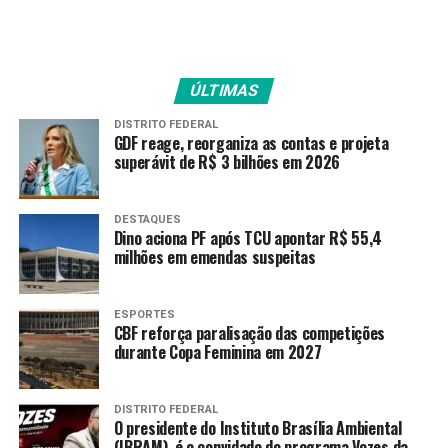
servidores de Goiás?
O pagamento será realizado na segunda-feira (29/06),
ÚLTIMAS
com crédito para aproximadamente 168 mil servidores.
DISTRITO FEDERAL
A folha líquida do Poder Executivo referente ao mês de
GDF reage, reorganiza as contas e projeta
junho totaliza
R$ 1,1 bilhão
.
superávit de R$ 3 bilhões em 2026
A antecipação garante que os servidores tenham os
salários disponíveis em conta antes da partida da
DESTAQUES
Dino aciona PF após TCU apontar R$ 55,4
Seleção Brasileira pela Copa do Mundo. Na segunda-
milhões em emendas suspeitas
feira, em razão do jogo do Brasil, o expediente nos
órgãos da administração pública estadual e nas
instituições bancárias será encerrado às
12 horas
.
ESPORTES
CBF reforça paralisação das competições
durante Copa Feminina em 2027
Secretaria da Economia – Governo de Goiás
Fonte:
Portal Goiás
DISTRITO FEDERAL
O presidente do Instituto Brasília Ambiental
(IBRAM), é o convidado do programa Vozes da