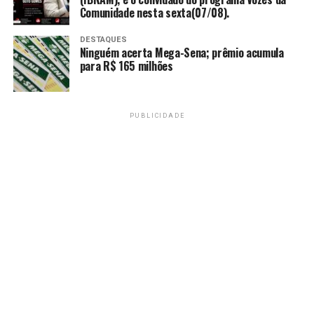
Comunidade nesta sexta(07/08).
TAGS
DESTAQUES
PRÓXIMO
Ninguém acerta Mega-Sena; prêmio acumula
11ª cidade a receber Circuito das Cavalhadas, Crixás
para R$ 165 milhões
sedia o evento neste fim de semana!
RECENTES
Nota Fiscal Goiana: Moradora de Anápolis ganha prêmio
PUBLICIDADE
de R$ 50 mil
Amarildo Mota