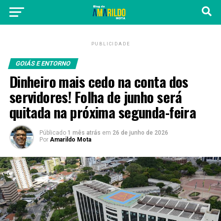
PUBLICIDADE
GOIÁS E ENTORNO
Dinheiro mais cedo na conta dos
servidores! Folha de junho será
quitada na próxima segunda-feira
Públicado
1 mês atrás
em
26 de junho de 2026
Por
Amarildo Mota