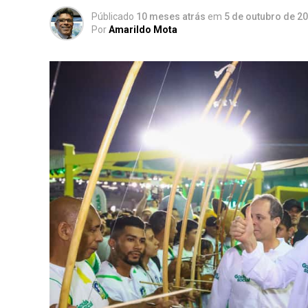
Públicado
10 meses atrás
em
5 de outubro de 2
Por
Amarildo Mota