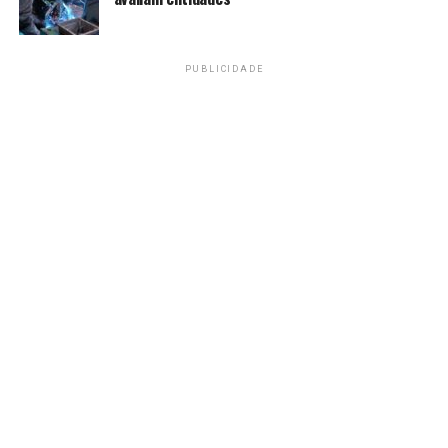
obtidas junto à Gerência de Governo Aberto da Seinfra
ou pelo e-mail
construindojuntos.seinfra@goias.gov.br
.
PUBLICIDADE
Gerência de Governo Aberto
Endereço
: Rua 5, N° 833 – Edifício Palácio de
Prata, 5° andar, sala 510
Setor Oeste – CEP 74.115-060 – Goiânia – Goiás
E-mail
: construindojuntos.seinfra@goias.gov.br
Telefone
: (62) 99287-1993
WhatsApp
: (62) 99442-5351
SEI
: 20976
Fonte:
Portal Goiás
TAGS