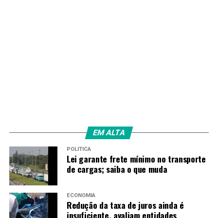
PRÓXIMO
Ouvidoria da Mulher abre vagas para servidoras
RECENTES
MotoGP: obras no Autódromo de Goiânia estão na reta
final
Amarildo Mota
EM ALTA
POLÍTICA
Lei garante frete mínimo no transporte
de cargas; saiba o que muda
ECONOMIA
Redução da taxa de juros ainda é
insuficiente, avaliam entidades