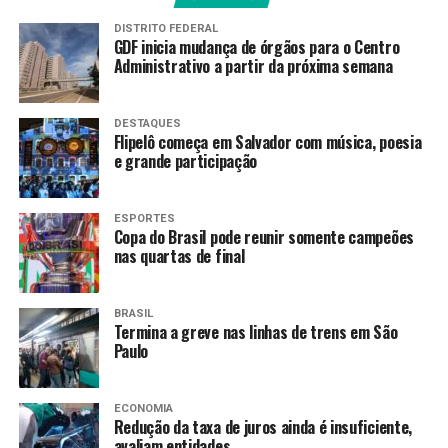
Construindo Juntos
DISTRITO FEDERAL
GDF inicia mudança de órgãos para o Centro
Os participantes têm a oportunidade de acompanhar de
Administrativo a partir da próxima semana
perto a execução de obras públicas, vivenciando, na
prática, etapas de planejamento, fiscalização e
desenvolvimento de projetos.
DESTAQUES
Flipelô começa em Salvador com música, poesia
e grande participação
Desde seu lançamento, em 23 de agosto de 2024,
o
Construindo Juntos
se consolidou como instrumento
de aproximação entre a comunidade acadêmica e a
ESPORTES
Copa do Brasil pode reunir somente campeões
gestão pública. Em 2025, 294 estudantes participaram
nas quartas de final
das edições realizadas.
Com a nova edição, a Seinfra reforça seu compromisso
BRASIL
com a transparência e a formação de profissionais
Termina a greve nas linhas de trens em São
Paulo
preparados para atuar na infraestrutura do estado.
O edital da 1ª edição de 2026, que conta com o
ECONOMIA
cronograma das atividades previstas,
já está
Redução da taxa de juros ainda é insuficiente,
disponível.
Mais informações também podem ser
avaliam entidades