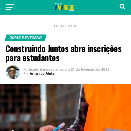
PUBLICIDADE
GOIÁS E ENTORNO
Construindo Juntos abre inscrições
para estudantes
Públicado
6 meses atrás
em
21 de fevereiro de 2026
Por
Amarildo Mota