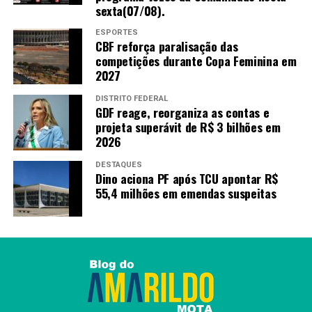
84,7% – conceito 4
sexta(07/08).
Universidade Federal de Jataí (UFJ) – Jataí: 84,4%
ESPORTES
CBF reforça paralisação das
– conceito 4
competições durante Copa Feminina em
Universidade Evangélica de Goiás (UniEvangélica)
2027
– Anápolis: 84,1% – conceito 4
DISTRITO FEDERAL
Universidade Federal de Catalão (UFCAT) –
GDF reage, reorganiza as contas e
projeta superávit de R$ 3 bilhões em
Catalão: 78,3% – conceito 4
2026
Pontifícia Universidade Católica de Goiás (PUC-
GO) – Goiânia: 65,7% – conceito 3
DESTAQUES
Dino aciona PF após TCU apontar R$
Centro Universitário de Mineiros (Unifimes) –
55,4 milhões em emendas suspeitas
Trindade: 57% – conceito 2
Centro Universitário de Mineiros (Unifimes) –
Mineiros: 56% – conceito 2
Universidade de Rio Verde (UniRV) – Aparecida de
Goiânia: 52,3% – conceito 2