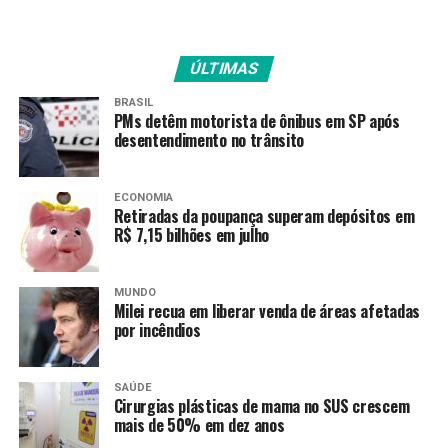
avaliação desse porte
indica que as ações
ÚLTIMAS
adotadas pela universidade
BRASIL
seguem no caminho certo.
PMs detêm motorista de ônibus em SP após
desentendimento no trânsito
Esse conceito de excelência
demonstra que, mesmo
ECONOMIA
sendo um curso
Retiradas da poupança superam depósitos em
R$ 7,15 bilhões em julho
relativamente jovem, já
opera com um padrão de
MUNDO
qualidade e reafirma o
Milei recua em liberar venda de áreas afetadas
por incêndios
compromisso da UEG com a
educação pública gratuita e
SAÚDE
de altíssimo nível”, disse.
Cirurgias plásticas de mama no SUS crescem
mais de 50% em dez anos