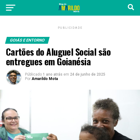
PUBLICIDADE
GOIÁS E ENTORNO
Cartões do Aluguel Social são
entregues em Goianésia
Públicado
1 ano atrás
em
24 de junho de 2025
Por
Amarildo Mota