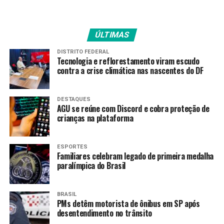
“A primeira-dama Gracinha
Caiado realiza um trabalho
que é destaque em todo o
ÚLTIMAS
País. São políticas públicas
DISTRITO FEDERAL
Tecnologia e reflorestamento viram escudo
eficientes que têm chegado
contra a crise climática nas nascentes do DF
às famílias que mais
precisam”, afirma.
DESTAQUES
AGU se reúne com Discord e cobra proteção de
crianças na plataforma
O secretário da Infraestrutura, Adib Elias, lembra que o
Goiás Social tem ações que garantem dignidade às
ESPORTES
Familiares celebram legado de primeira medalha
famílias com pouco recurso.
paralímpica do Brasil
“É um programa que tem o
BRASIL
propósito de chegar onde o
PMs detêm motorista de ônibus em SP após
desentendimento no trânsito
povo está e cuidar de quem