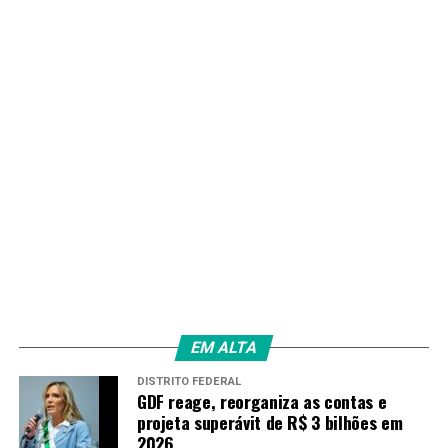
Agência Goiana de Habitação (Agehab) – Governo de
Goiás
Fonte:
Portal Goiás
TAGS
PRÓXIMO
Governo incentiva energia limpa com benefício fiscal
para biogás e biometano
RECENTES
Vazio sanitário da soja começa no dia 27 de junho em
Goiás
EM ALTA
Amarildo Mota
DISTRITO FEDERAL
GDF reage, reorganiza as contas e
projeta superávit de R$ 3 bilhões em
2026