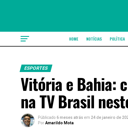
HOME
NOTÍCIAS
POLÍTICA
ESPORTES
Vitória e Bahia: 
na TV Brasil nes
Públicado
6 meses atrás
em
24 de janeiro de 20
Por
Amarildo Mota