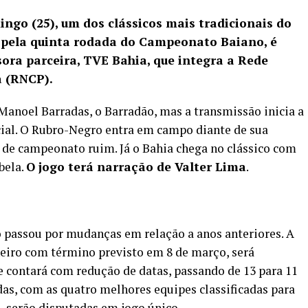
ingo (25), um dos clássicos mais tradicionais do
do pela quinta rodada do Campeonato Baiano, é
sora parceira, TVE Bahia, que integra a Rede
a (RNCP).
o Manoel Barradas, o Barradão, mas a transmissão inicia a
cial. O Rubro-Negro entra em campo diante de sua
de campeonato ruim. Já o Bahia chega no clássico com
bela.
O jogo terá narração de Valter Lima
.
passou por mudanças em relação a anos anteriores. A
eiro com término previsto em 8 de março, será
 e contará com redução de datas, passando de 13 para 11
das, com as quatro melhores equipes classificadas para
l, serão disputadas em jogo único.