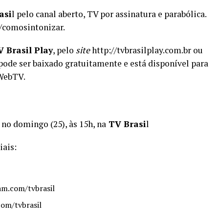
asi
l pelo canal aberto, TV por assinatura e parabólica.
r/comosintonizar.
 Brasil Play
, pelo
site
http://tvbrasilplay.com.br ou
pode ser baixado gratuitamente e está disponível para
WebTV
.
no domingo (25), às 15h, na
TV Brasi
l
iais:
am.com/tvbrasil
om/tvbrasil