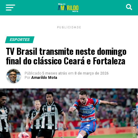
PUBLICIDADE
ESPORTES
TV Brasil transmite neste domingo
final do clássico Ceará e Fortaleza
Públicado
5 meses atrás
em
8 de março de 2026
Por
Amarildo Mota