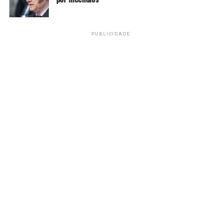
comentários serão realizados pelas equipes dos canais
dos quatro estados:
TVE Bahia
,
TVE Espírito Santo
,
TV
Ceará
e
TV Cultura do Pará
.
PUBLICIDADE
Ao vivo e on demand
Acompanhe a programação da
TV Brasil
pelo canal
aberto, TV por assinatura e parabólica. Sintonize:
https://tvbrasil.ebc.com.br/comosintonizar.
Seus programas favoritos estão no
TV Brasil Play
, pelo
site http://tvbrasilplay.com.br ou por aplicativo no
smartphone. O app pode ser baixado gratuitamente e
está disponível para Android e iOS. Assista também pela
WebTV: https://tvbrasil.ebc.com.br/webtv.
Serviço
Campeonato Cearense – Ceará x Fortaleza neste