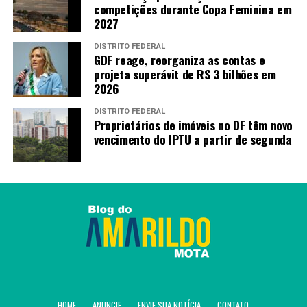
competições durante Copa Feminina em
PRÓXIMO
Flamengo vence Fluminense nos pênaltis e fatura
2027
tricampeonato carioca
DISTRITO FEDERAL
GDF reage, reorganiza as contas e
RECENTES
Rayssa Leal avança à final e vai lutar pelo tri no Mundial
projeta superávit de R$ 3 bilhões em
de skate
2026
DISTRITO FEDERAL
Proprietários de imóveis no DF têm novo
Amarildo Mota
vencimento do IPTU a partir de segunda
HOME
ANUNCIE
ENVIE SUA NOTÍCIA
CONTATO