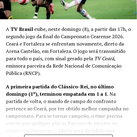
A
TV Brasil
exibe, neste domingo (8), a partir das 17h, o
segundo jogo da final do Campeonato Cearense 2026.
Ceará e Fortaleza se enfrentam novamente, direto da
Arena Castelão, em Fortaleza. O jogo será transmitido
para todo o país, com sinal gerado pela
TV Ceará
,
emissora parceira da Rede Nacional de Comunicação
Pública (RNCP).
A primeira partida do Clássico-Rei, no último
domingo (1º), terminou empatada em 1 a 1.
Na
partida de volta, o mando de campo do confronto
pertence ao Ceará, por ter obtido melhor campanha no
campeonato. Para se tornar campeão, o time precisa
vencer por qualquer placar. Em caso de empate no
tempo regulamentar, o
título será decidido nos