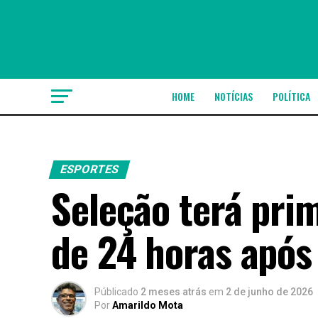
HOME
NOTÍCIAS
POLÍTICA
ESPORTES
Seleção terá pri
de 24 horas apó
Públicado
2 meses atrás
em
2 de junho de 2026
Por
Amarildo Mota