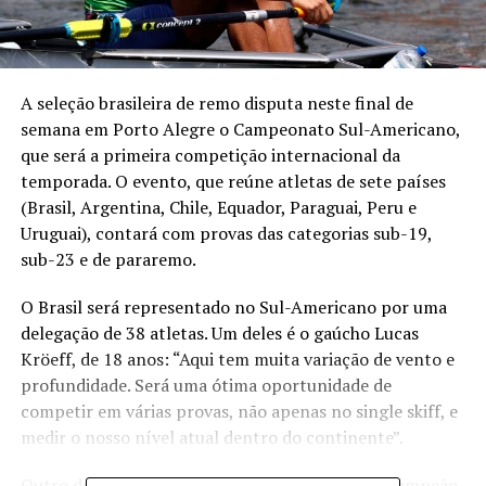
A seleção brasileira de remo disputa neste final de
semana em Porto Alegre o Campeonato Sul-Americano,
que será a primeira competição internacional da
temporada. O evento, que reúne atletas de sete países
(Brasil, Argentina, Chile, Equador, Paraguai, Peru e
Uruguai), contará com provas das categorias sub-19,
sub-23 e de pararemo.
O Brasil será representado no Sul-Americano por uma
delegação de 38 atletas. Um deles é o gaúcho Lucas
Kröeff, de 18 anos: “Aqui tem muita variação de vento e
profundidade. Será uma ótima oportunidade de
competir em várias provas, não apenas no single skiff, e
medir o nosso nível atual dentro do continente”.
Outro destaque brasileiro na competição é o bicampeão