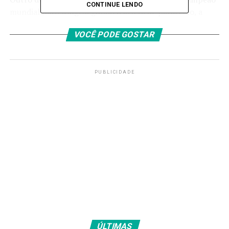
CONTINUE LENDO
mundial Jairo Klug. Segundo o atleta de pararemo, a
competição será um ponto importante de preparação
VOCÊ PODE GOSTAR
para os Jogos de Los Angeles: “Esta competição será um
ponto de partida em termos de estratégia para a
sequência do ano e para o ciclo até Los Angeles 2028″.
PUBLICIDADE
Fonte:
Agência Brasil
TAGS
PRÓXIMO
Grêmio supera Internacional por 2 a 1 no Brasileiro
Feminino
RECENTES
Raphinha e Wesley são cortados da seleção brasileira
Amarildo Mota
ÚLTIMAS