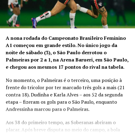
A nona rodada do Campeonato Brasileiro Feminino
A1 começou em grande estilo. No único jogo da
noite de sábado (3), o São Paulo derrotou o
Palmeiras por 2 a 1, na Arena Barueri, em São Paulo,
e chegou aos mesmos 17 pontos do rival na tabela
.
No momento, o Palmeiras é o terceiro, uma posição à
frente do tricolor por ter marcado três gols a mais (21
contra 18). Dudinha e Karla Alves – aos 52 da segunda
etapa – fizeram os gols para o São Paulo, enquanto
Andressinha marcou para o Palmeiras.
Aos 38 do primeiro tempo, as Soberanas abriram o
placar. Após breve disputa no meio do campo, a bola