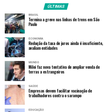
seguinte, o Palmeiras também será anfitrião diante do
ÚLTIMAS
3B da Amazônia.
BRASIL
No entanto, as duas equipes têm compromissos antes
Termina a greve nas linhas de trens em São
destes. Pelo Paulistão, ambas estreiam na terça-feira (6):
Paulo
o Palmeiras encara o Realidade Jovem, enquanto o São
Paulo faz o clássico com o Santos.
ECONOMIA
Redução da taxa de juros ainda é insuficiente,
Fonte:
Agência Brasil
avaliam entidades
MUNDO
TAGS
Milei faz nova tentativa de ampliar venda de
terras a estrangeiros
PRÓXIMO
De forma dramática, Brasil vence Itália no Mundial de
futebol de praia
SAÚDE
Empresas devem facilitar vacinação de
RECENTES
trabalhadores contra o sarampo
Em tour pelos EUA, seleção brasileira cai para o Chicago
Sky, da WNBA
EDUCAÇÃO