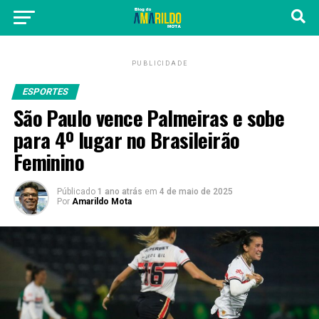
PUBLICIDADE
ESPORTES
São Paulo vence Palmeiras e sobe
para 4º lugar no Brasileirão
Feminino
Públicado
1 ano atrás
em
4 de maio de 2025
Por
Amarildo Mota