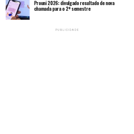
Prouni 2026: divulgado resultado de nova
chamada para o 2º semestre
Amarildo Mota
PUBLICIDADE