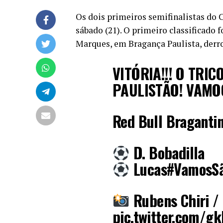
Os dois primeiros semifinalistas do 
sábado (21). O primeiro classificado 
Marques, em Bragança Paulista, derrot
VITÓRIA!!! O TRI
PAULISTÃO! VAMOO
Red Bull Braganti
D. Bobadilla
Lucas
#VamosSã
Rubens Chiri / 
pic.twitter.com/gk