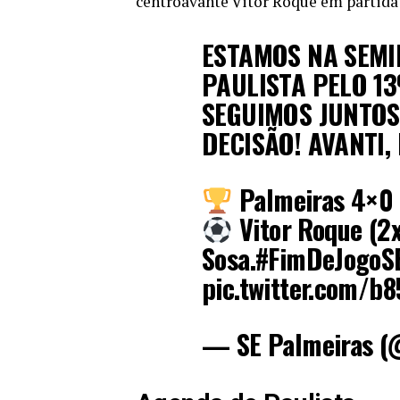
centroavante Vitor Roque em partida 
ESTAMOS NA SEMI
PAULISTA PELO 13
SEGUIMOS JUNTOS
DECISÃO! AVANTI,
Palmeiras 4×0 
Vitor Roque (2x
Sosa.
#FimDeJogoS
pic.twitter.com/b
— SE Palmeiras (