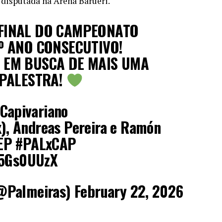
disputada na Arena Barueri.
FINAL DO CAMPEONATO
º ANO CONSECUTIVO!
 EM BUSCA DE MAIS UMA
 PALESTRA!
Capivariano
), Andreas Pereira e Ramón
EP
#PALxCAP
85Gs0UUzX
@Palmeiras)
February 22, 2026