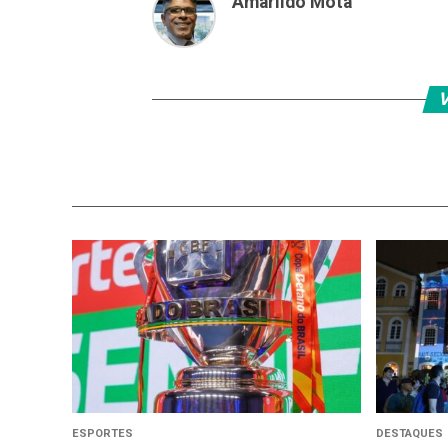
Amarildo Mota
V
ESPORTES
DESTAQUES