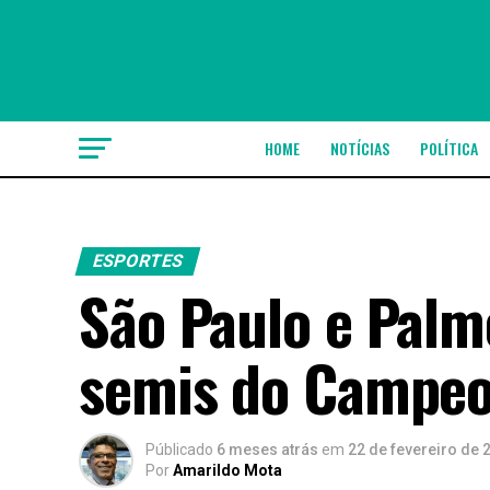
HOME
NOTÍCIAS
POLÍTICA
ESPORTES
São Paulo e Palm
semis do Campeo
Públicado
6 meses atrás
em
22 de fevereiro de 
Por
Amarildo Mota