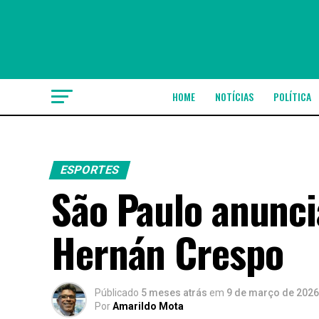
HOME
NOTÍCIAS
POLÍTICA
ESPORTES
São Paulo anunci
Hernán Crespo
Públicado
5 meses atrás
em
9 de março de 2026
Por
Amarildo Mota