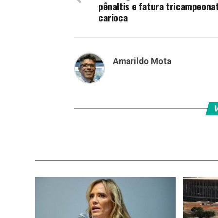
pênaltis e fatura tricampeona
carioca
Amarildo Mota
V