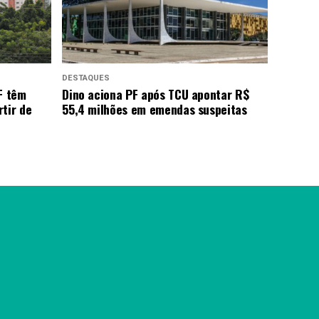
DESTAQUES
F têm
Dino aciona PF após TCU apontar R$
tir de
55,4 milhões em emendas suspeitas