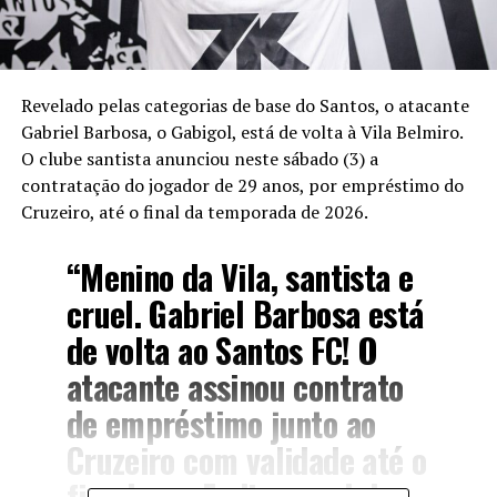
Revelado pelas categorias de base do Santos, o atacante
Gabriel Barbosa, o Gabigol, está de volta à Vila Belmiro.
O clube santista anunciou neste sábado (3) a
contratação do jogador de 29 anos, por empréstimo do
Cruzeiro, até o final da temporada de 2026.
“Menino da Vila, santista e
cruel. Gabriel Barbosa está
de volta ao Santos FC! O
atacante assinou contrato
de empréstimo junto ao
Cruzeiro com validade até o
fim do ano”, disse o clube