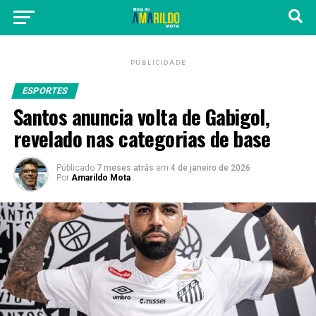
PUBLICIDADE
ESPORTES
Santos anuncia volta de Gabigol,
revelado nas categorias de base
Públicado
7 meses atrás
em
4 de janeiro de 2026
Por
Amarildo Mota