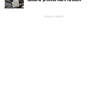
2018) e uma vez do Campeonato Brasileiro (2018).
Durante os seis anos longe do clube santista, Gabigol
PUBLICIDADE
defendeu o Inter de Milão (Itália), Benfica (Portugal),
Flamengo e, por último. o Cruzeiro.
Fonte:
Agência Brasil
TAGS
PRÓXIMO
Sesc Verão começa em São Paulo com mais de mil
atividades esportivas
RECENTES
Bahia goleia Inter de Limeira na estreia da Copa SP de
futebol júnior
Amarildo Mota