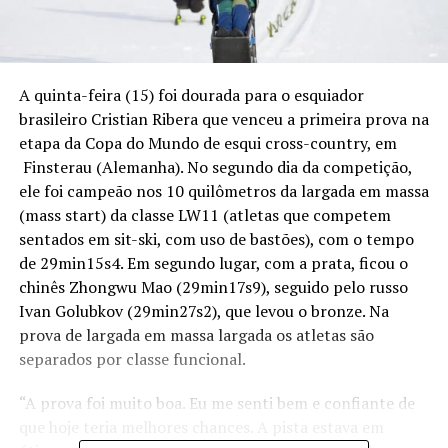
A quinta-feira (15) foi dourada para o esquiador
brasileiro Cristian Ribera que venceu a primeira prova na
etapa da Copa do Mundo de esqui cross-country, em
Finsterau (Alemanha). No segundo dia da competição,
ele foi campeão nos 10 quilômetros da largada em massa
(mass start) da classe LW11 (atletas que competem
sentados em sit-ski, com uso de bastões), com o tempo
de 29min15s4. Em segundo lugar, com a prata, ficou o
chinês Zhongwu Mao (29min17s9), seguido pelo russo
Ivan Golubkov (29min27s2), que levou o bronze. Na
prova de largada em massa largada os atletas são
separados por classe funcional.
“A prova foi muito boa. Eu me senti bem e confiante de
que hoje teria melhores chances. A pista estava em