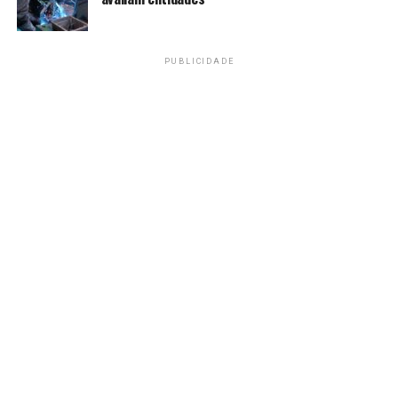
físico morre
RECENTES
Copa do Mundo: Fifa anuncia locais de treino e
concentração da seleção
PUBLICIDADE
Amarildo Mota