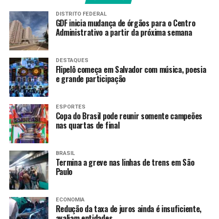
Oksana Masters (32min20s3) assegurou a prata.
DISTRITO FEDERAL
GDF inicia mudança de órgãos para o Centro
A delegação brasileira em Finsterau conta ainda com os
Administrativo a partir da próxima semana
atletas Elena Sena, Guilherme Rocha, Wesley dos Santos,
Wellington Silva e Robelson Lula. Eles buscam somar
pontos para assegurar vaga na lista de convocação para
DESTAQUES
Flipelô começa em Salvador com música, poesia
os Jogos Paralímpicos de Inverno de Cortina e Milão
e grande participação
(Itália), no período de 6 a 15 de março.
As disputas da competição retornam no sábado e
ESPORTES
domingo, com as provas de sprint/velocidade de 1km e
Copa do Brasil pode reunir somente campeões
nas quartas de final
revezamento, respectivamente.
Fonte:
Agência Brasil
BRASIL
Termina a greve nas linhas de trens em São
Paulo
TAGS
PRÓXIMO
ECONOMIA
Ônibus do Águia de Marabá Sub-20 colide e preparador
Redução da taxa de juros ainda é insuficiente,
avaliam entidades