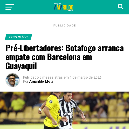
PUBLICIDADE
ESPORTES
Pré-Libertadores: Botafogo arranca
empate com Barcelona em
Guayaquil
Públicado
5 meses atrás
em
4 de março de 2026
Por
Amarildo Mota