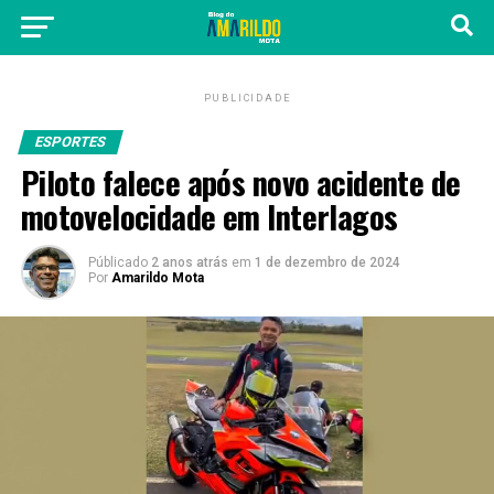
PUBLICIDADE
ESPORTES
Piloto falece após novo acidente de
motovelocidade em Interlagos
Públicado
2 anos atrás
em
1 de dezembro de 2024
Por
Amarildo Mota