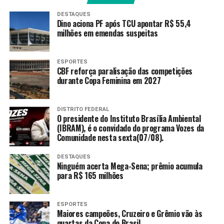
anos, sendo o segundo somente em 2024. Em junho, o
DESTAQUES
Dino aciona PF após TCU apontar R$ 55,4
argentino Lorenzo Somaschini, de apenas nove anos,
milhões em emendas suspeitas
faleceu após se acidentar
em treino livre da Honda
Junior Cup, categoria do Superbike Brasil para jovens de
8 a 18 anos.
ESPORTES
CBF reforça paralisação das competições
durante Copa Feminina em 2027
Antes das mortes de Eloi e do menino Lorenzo, o piloto
Matheus Barbosa
faleceu durante prova
do Superbike
Brasil em 2020. No ano anterior, dois acidentes, no
DISTRITO FEDERAL
intervalo de um mês, vitimaram os pilotos Maurício
O presidente do Instituto Brasília Ambiental
(IBRAM), é o convidado do programa Vozes da
Paludete e Danilo Berto e levaram a Prefeitura de São
Comunidade nesta sexta(07/08).
Paulo a suspender, na ocasião, por 60 dias, todas as
competições de moto em Interlagos.
DESTAQUES
Ninguém acerta Mega-Sena; prêmio acumula
para R$ 165 milhões
Fonte:
Agência Brasil
ESPORTES
Maiores campeões, Cruzeiro e Grêmio vão às
quartas da Copa do Brasil