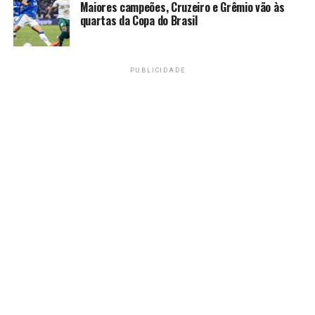
Maiores campeões, Cruzeiro e Grêmio vão às
quartas da Copa do Brasil
PUBLICIDADE
“Vocês têm um cara [Carlo Ancelotti] que irá comandar
vocês e que conhece [de futebol]. Portanto, aceitem,
dialoguem, conversem”, disse Felipão ao jogadores
concentrados em Teresópolis (RJ) –
Rafael
Ribeiro/CBF/Direitos Reservados
Felipão e Ancelotti se tornaram amigos após a
temporada 2008/2009, quando o treinador brasileiro
deixou o comando técnico do Chelsea e foi sucedido pelo
italiano. O gaúcho prestigiou o amigo comparecendo ao
evento de apresentação de Ancelotti como técnico da
Amarelinha há quase um ano, e também na coletiva da
primeira convocação da Amarelinha.
“Uma equipe não começa só pelo Carlo, começa por