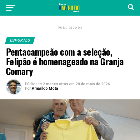
PUBLICIDADE
ESPORTES
Pentacampeão com a seleção,
Felipão é homenageado na Granja
Comary
Públicado
2 meses atrás
em
28 de maio de 2026
Por
Amarildo Mota