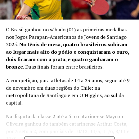
O Brasil ganhou no sábado (01) as primeiras medalhas
nos Jogos Parapan-Americanos de Jovens de Santiago
2025.
No tênis de mesa, quatro brasileiros subiram
ao lugar mais alto do pódio e conquistaram o ouro,
dois ficaram com a prata, e quatro ganharam o
bronze
. Duas finais foram entre brasileiros.
A competição, para atletas de 14 a 23 anos, segue até 9
de novembro em duas regiões do Chile: na
metropolitana de Santiago e em O’Higgins, ao sul da
capital.
Na disputa da classe 2 até a 5, o catarinense Maycon
Oliveira ganhou do também catarinense Arthur Costa,
por 3 sets a 2, com parciais de 10/12, 11/3, 11/6, 8/11 e
11/3.