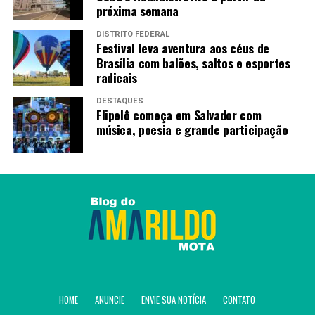
próxima semana
Tênis de mesa ─ finais
DISTRITO FEDERAL
Festival leva aventura aos céus de
Classe 7
Brasília com balões, saltos e esportes
radicais
Lethicia Lacerda 3 x 0 Maria Victoria Celis Azuaje (VEN)
(11/4, 11/3 e 11/2)
DESTAQUES
Flipelô começa em Salvador com
música, poesia e grande participação
Classe 2-5
Maycon Antônio de Oliveira 3 x 2 Arthur Costa Branco
(10/12, 11/3, 11/6, 8/11 e 11/3)
Classe 8-10
Sophia Kelmer 3 x 2 Joseline Yevenes (CHL) (7/11, 11/9,
11/5, 11/13 e 11/6)
Classe 8
HOME
ANUNCIE
ENVIE SUA NOTÍCIA
CONTATO