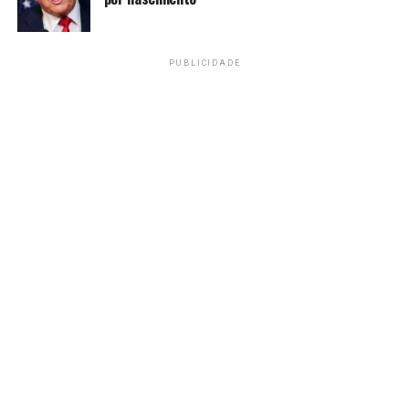
de aproveitamento na competição – já havia vencido a
Argentina.
PUBLICIDADE
A seleção masculina também levou a melhor sobre os
canadenses: 8 a 3. Este foi o primeiro triunfo da equipe,
que empatou com os argentinos na estreia.
Derrota no basquete
O Brasil também entrou em quadra contra o Canadá no
basquete em cadeira de rodas 5×5. Estreando na
competição, os brasileiros foram derrotados por 76 a 34.
Neste domingo, a equipe volta a entrar em quadra, desta
vez contra a Argentina, que também foi derrotada na
estreia – 65 a 62 para a Colômbia.
Confira os resultados