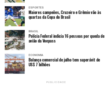
Campanha da LBF pela valorização do basquete feminino
faz sucesso nas redes sociais
ESPORTES
Maiores campeões, Cruzeiro e Grêmio vão às
quartas da Copa do Brasil
RECENTES
Veja fotos dos treinos desta sexta-feira para o GP da
Bélgica de Fórmula 1
BRASIL
Polícia Federal indicia 16 pessoas por queda de
avião da Voepass
Amarildo Mota
ECONOMIA
Balança comercial de julho tem superávit de
US$ 7 bilhões
PUBLICIDADE