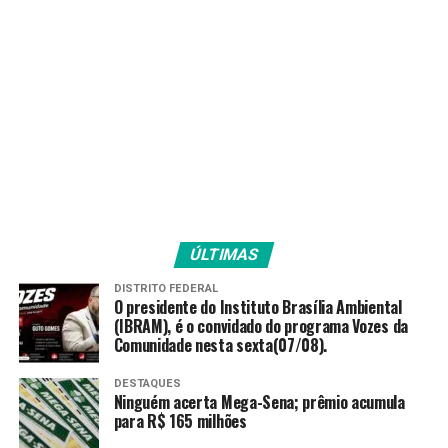
Confira os jogos deste fim de semana:
Sábado
Rennes x Montpellier
Strasbourg x Nice
Domingo
Reims x Lille
Nantes x Nîmes
Saint-Étienne x Lorient
Angers x Bordeaux
ÚLTIMAS
Metz x Monaco
DISTRITO FEDERAL
Brest x Olympique de Marselha
O presidente do Instituto Brasília Ambiental
(IBRAM), é o convidado do programa Vozes da
Fonte:
Gazeta Esportiva
Comunidade nesta sexta(07/08).
DESTAQUES
Ninguém acerta Mega-Sena; prêmio acumula
TAGS
para R$ 165 milhões
PRÓXIMO