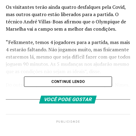
Os visitantes terão ainda quatro desfalques pela Covid,
mas outros quatro estão liberados para a partida. O
técnico André Villas-Boas afirmou que o Olympique de
Marselha vai a campo sem a melhor das condições.
“Felizmente, temos 4 jogadores para a partida, mas mais
4 estarão faltando. Não jogamos muito, mas fisicamente
estaremos lá, mesmo que seja difícil fazer com que todos
joguem 90 minutos. As 5 mudanças nos ajudarão mesmo
que as condições não sejam as ideais”, disse.
CONTINUE LENDO
Do outro lado, o Brest foi goleado na estreia pelo Nimes.
Neste fim de semana, os donos da casa terão a chance de
se recuperar na Ligue 1.
VOCÊ PODE GOSTAR
Vice-campeão da Champions, o PSG só vai estrear no
meio de setembro. O elenco do atual campeão ganhou
PUBLICIDADE
folga após a competição continental.