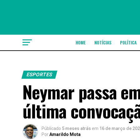
HOME
NOTÍCIAS
POLÍTICA
ESPORTES
Neymar passa em
última convocaçã
Públicado
5 meses atrás
em
16 de março de 20
Por
Amarildo Mota