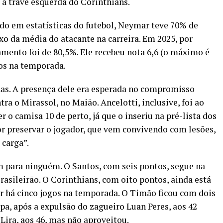
 à trave esquerda do Corinthians.
ado em estatísticas do futebol, Neymar teve 70% de
ixo da média do atacante na carreira. Em 2025, por
mento foi de 80,5%. Ele recebeu nota 6,6 (o máximo é
gos na temporada.
as. A presença dele era esperada no compromisso
ntra o Mirassol, no Maião. Ancelotti, inclusive, foi ao
r o camisa 10 de perto, já que o inseriu na pré-lista dos
r preservar o jogador, que vem convivendo com lesões,
 carga”.
m para ninguém. O Santos, com seis pontos, segue na
rasileirão. O Corinthians, com oito pontos, ainda está
er há cinco jogos na temporada. O Timão ficou com dois
a, após a expulsão do zagueiro Luan Peres, aos 42
 Lira, aos 46, mas não aproveitou.