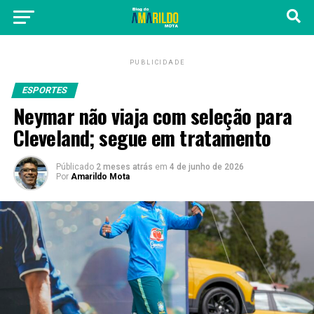
PUBLICIDADE
ESPORTES
Neymar não viaja com seleção para
Cleveland; segue em tratamento
Públicado
2 meses atrás
em
4 de junho de 2026
Por
Amarildo Mota