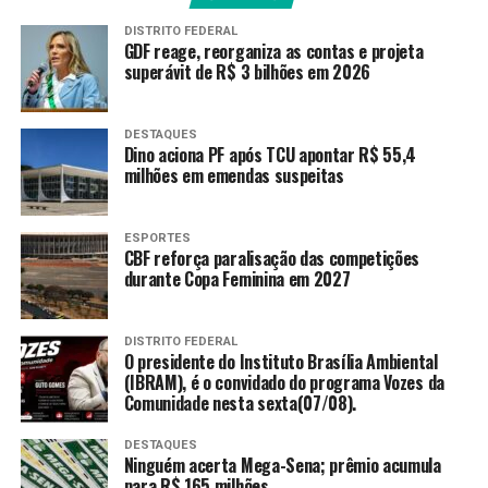
recuperar para o primeiro
jogo. Se não puder, para o
DISTRITO FEDERAL
GDF reage, reorganiza as contas e projeta
segundo jogo. Não temos
superávit de R$ 3 bilhões em 2026
nenhuma dúvida de que não
DESTAQUES
vamos trocar ninguém”,
Dino aciona PF após TCU apontar R$ 55,4
milhões em emendas suspeitas
enfatizou o técnico.
ESPORTES
O Brasil encara o Egito às 19h (horário de Brasília) no
CBF reforça paralisação das competições
durante Copa Feminina em 2027
sábado (6), no estádio Huntington Bank Field, na
Cleveland, no estado de Ohio. A abertura da Copa do
Mundo será na próxima quinta (11), às 16h, no México. A
DISTRITO FEDERAL
seleção anfitriã medirá forças com a África do Sul, no
O presidente do Instituto Brasília Ambiental
(IBRAM), é o convidado do programa Vozes da
estádio Azteca, no primeiro duelo do Grupo A, que inclui
Comunidade nesta sexta(07/08).
ainda República Tcheca e Coreia do Sul.
DESTAQUES
A seleção brasileira estreará contra Marrocoas, em 13 de
Ninguém acerta Mega-Sena; prêmio acumula
para R$ 165 milhões
junho (um sábado), às 19h, no MetLife Stadium, em Nova