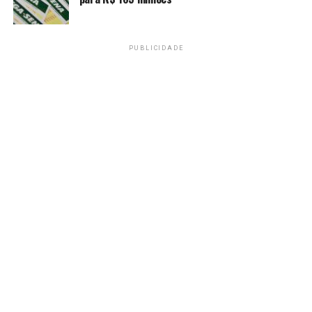
Jersey. O Brasil está no Grupo C, que tem ainda Haiti e
Escócia.
PUBLICIDADE
Fonte:
Agência Brasil
TAGS
PRÓXIMO
Tetracampeã mundial Alemanha é o destaque do Grupo E
da Copa
RECENTES
Seleção dos EUA enaltece Marta e já mira a Copa
Feminina no Brasil
Amarildo Mota