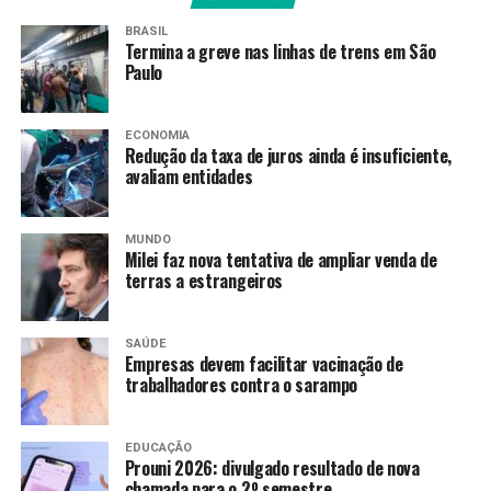
Bola
, aos domingos, às 20h30.
BRASIL
Termina a greve nas linhas de trens em São
A
Rádio Nacional
também leva ao ar as informações
Paulo
sobre os Jogos Mundiais Universitários em boletins
durante a programação. Para a
Agência Brasil
,
Maurício Costa publica um diário de bordo no qual o
ECONOMIA
Redução da taxa de juros ainda é insuficiente,
público pode acompanhar a cobertura dos esportes no
avaliam entidades
principal evento do gênero.
>> Siga o canal da
Agência Brasil
no WhatsApp
MUNDO
Milei faz nova tentativa de ampliar venda de
terras a estrangeiros
Modalidades
Os Jogos de Verão incluem disputas em 15 esportes
SAÚDE
obrigatórios e em até três modalidades opcionais,
Empresas devem facilitar vacinação de
trabalhadores contra o sarampo
sugeridas por cada país-sede do evento.
As 15 modalidades obrigatórias são: natação, polo
EDUCAÇÃO
aquático, saltos ornamentais, atletismo,
badminton
,
Prouni 2026: divulgado resultado de nova
basquete, esgrima, ginástica artística, ginástica
chamada para o 2º semestre