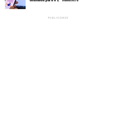
rítmica, judô,
taekwondo
, tênis, tênis de mesa, tiro
com arco e vôlei.
PUBLICIDADE
As opcionais na competição deste ano na Alemanha
são o basquete 3×3, incluindo basquete em cadeira
de rodas, remo e vôlei de praia. É a primeira vez que
o evento inclui uma categoria paralímpica em seu
programa.
As principais disputas dos Jogos Mundiais Universitários
estão organizadas em cinco cidades da região
metropolitana do Rhine-Ruhr: Bochum, Duisburgo,
Essen, Hagen e Mülheim an der Ruhr. Já as provas de
natação, saltos ornamentais e vôlei ocorrem em Berlim,
capital do país.
Delegação brasileira
O Time UBrasil reúne cerca de 200 representantes,