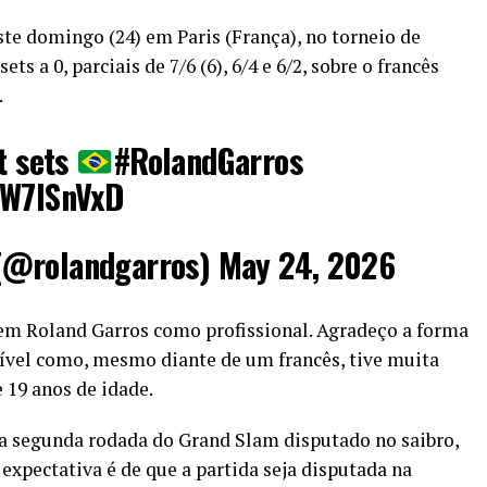
ste domingo (24) em Paris (França), no torneio de
s a 0, parciais de 7/6 (6), 6/4 e 6/2, sobre o francês
.
ht sets
#RolandGarros
PW7lSnVxD
(@rolandgarros)
May 24, 2026
 em Roland Garros como profissional. Agradeço a forma
rível como, mesmo diante de um francês, tive muita
e 19 anos de idade.
na segunda rodada do Grand Slam disputado no saibro,
 expectativa é de que a partida seja disputada na