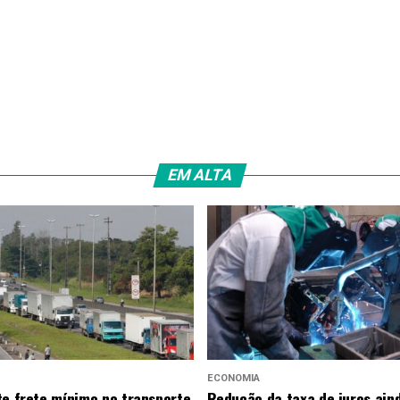
EM ALTA
ECONOMIA
te frete mínimo no transporte
Redução da taxa de juros ain