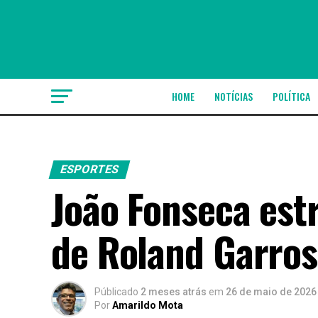
HOME
NOTÍCIAS
POLÍTICA
ESPORTES
João Fonseca estr
de Roland Garros
Públicado
2 meses atrás
em
26 de maio de 2026
Por
Amarildo Mota