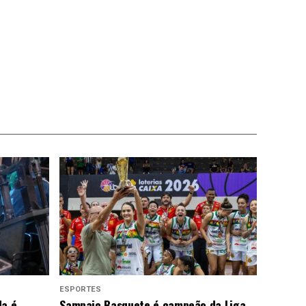
ESPORTES
da é
Sampaio Basquete é campeão da Liga