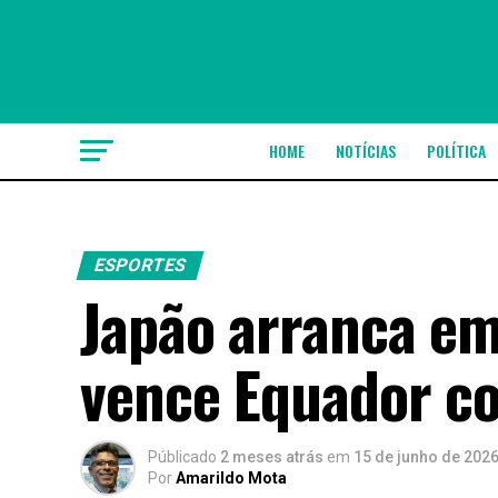
HOME
NOTÍCIAS
POLÍTICA
ESPORTES
Japão arranca em
vence Equador co
Públicado
2 meses atrás
em
15 de junho de 202
Por
Amarildo Mota