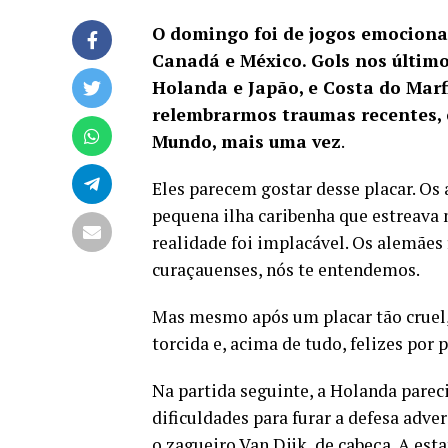
O domingo foi de jogos emociona
Canadá e México. Gols nos últim
Holanda e Japão, e Costa do Mar
relembrarmos traumas recentes,
Mundo, mais uma vez
.
Eles parecem gostar desse placar. Os
pequena ilha caribenha que estreava 
realidade foi implacável.
Os alemães 
curaçauenses, nós te entendemos.
Mas mesmo após um placar tão cruel,
torcida e, acima de tudo, felizes por 
Na partida seguinte, a Holanda pare
dificuldades para furar a defesa adv
o zagueiro Van Djik, de cabeça. A est