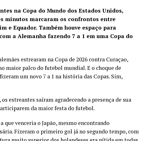
ntes na Copa do Mundo dos Estados Unidos,
os minutos marcaram os confrontos entre
fim e Equador. Também houve espaço para
 com a Alemanha fazendo 7 a 1 em uma Copa do
 alemães estrearam na Copa de 2026 contra Curaçao,
no maior palco do futebol mundial. E o choque de
fizeram um novo 7 a 1 na história das Copas
. Sim,
 os estreantes saíram agradecendo a presença de sua
participarem da maior festa do futebol.
cia que venceria o Japão, mesmo encontrando
ersária. Fizeram o primeiro gol já no segundo tempo, com
atura muito superior dos holandeses era nítida em todas