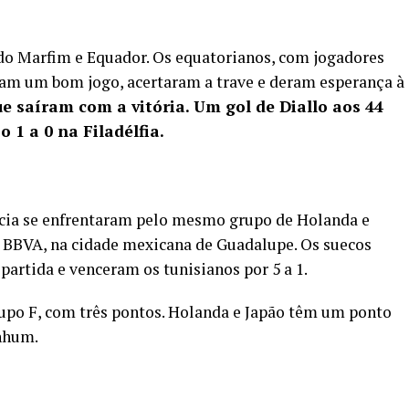
 do Marfim e Equador. Os equatorianos, com jogadores
eram um bom jogo, acertaram a trave e deram esperança à
e saíram com a vitória. Um gol de Diallo aos 44
o 1 a 0 na Filadélfia
.
cia se enfrentaram pelo mesmo grupo de Holanda e
io BBVA, na cidade mexicana de Guadalupe. Os suecos
partida e venceram os tunisianos por 5 a 1.
rupo F, com três pontos. Holanda e Japão têm um ponto
nhum.