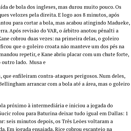
ída de bola dos ingleses, mas durou muito pouco. Os
es velozes pela direita. E logo aos 8 minutos, após
antou para cortar a bola, mas acabou atingindo Madueke,
rra. Após revisão do VAR, o árbitro anotou pênalti a
Kane cobrou duas vezes: na primeira delas, o goleiro
ficou que o goleiro croata não manteve um dos pés na
 mandou repetir, e Kane abriu placar com um chute forte,
 o outro lado. Musa e
, que enfileiram contra-ataques perigosos. Num deles,
Bellingham arrancar com a bola até a área, mas o goleiro
ola próximo à intermediária e iniciou a jogada do
ucic rolou para Baturina deixar tudo igual em Dallas: 1
: seis minutos depois, os Três Leões voltaram a
da. Em jogada ensaiada, Rice cobrou escanteio na