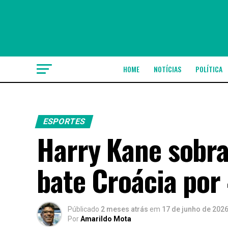
HOME
NOTÍCIAS
POLÍTICA
ESPORTES
Harry Kane sobra
bate Croácia por
Públicado
2 meses atrás
em
17 de junho de 202
Por
Amarildo Mota