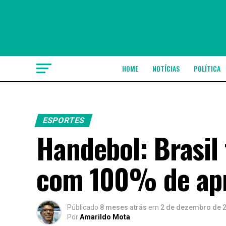
HOME
NOTÍCIAS
POLÍTICA
ESPORTES
Handebol: Brasil 
com 100% de ap
Públicado
8 meses atrás
em
2 de dezembro de 
Por
Amarildo Mota