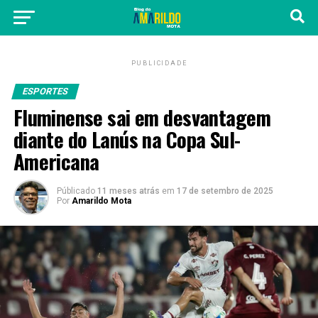
PUBLICIDADE
ESPORTES
Fluminense sai em desvantagem
diante do Lanús na Copa Sul-
Americana
Públicado
11 meses atrás
em
17 de setembro de 2025
Por
Amarildo Mota