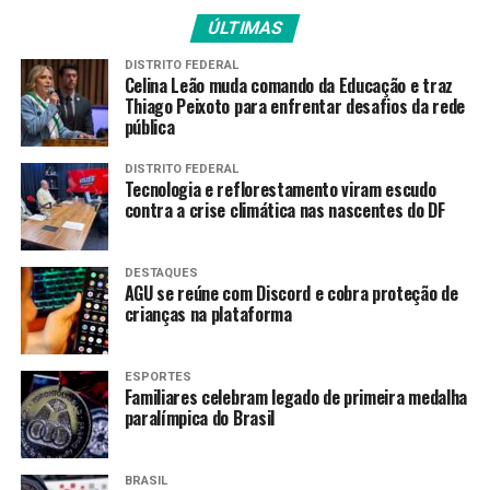
próxima terça-feira (23) no estádio do Maracanã, para
ÚLTIMAS
continuar vivo na competição. Para avançar ao final do
tempo regulamentar, o time do técnico Renato Gaúcho
DISTRITO FEDERAL
Celina Leão muda comando da Educação e traz
terá que triunfar por dois ou mais gols de diferença. Em
Thiago Peixoto para enfrentar desafios da rede
caso de vitória pela diferença mínima, a vaga será
pública
definida na disputa das penalidades máximas.
DISTRITO FEDERAL
Tecnologia e reflorestamento viram escudo
Nesta terça, o Fluminense fez uma partida de controle
contra a crise climática nas nascentes do DF
na maior parte do tempo. Criou boas oportunidades,
mas, já aos 44 minutos da etapa final, o Lanús conseguiu
puxar um rápido contra-ataque que encontrou a defesa
DESTAQUES
AGU se reúne com Discord e cobra proteção de
tricolor desarrumada. Com isso, Marcelino Moreno
crianças na plataforma
conseguiu receber a bola com liberdade na área para
finalizar e superar o goleiro Fábio.
ESPORTES
Familiares celebram legado de primeira medalha
Fonte:
Agência Brasil
paralímpica do Brasil
TAGS
BRASIL