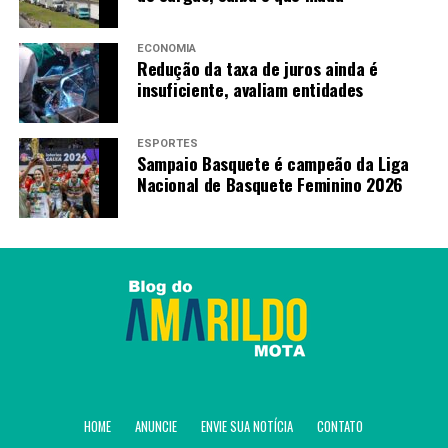
desta vez por 3 a 2, e
avança para as oitavas de
ECONOMIA
Redução da taxa de juros ainda é
final da Copa do Brasil!
insuficiente, avaliam entidades
#IssoÉInter
ESPORTES
Sampaio Basquete é campeão da Liga
VAMOS, COLORADO!
Nacional de Basquete Feminino 2026
pic.twitter.com/hjvp82287i
— Sport Club Internacional
(@SCInternacional)
May
13, 2026
Fonte:
Agência Brasil
HOME
ANUNCIE
ENVIE SUA NOTÍCIA
CONTATO