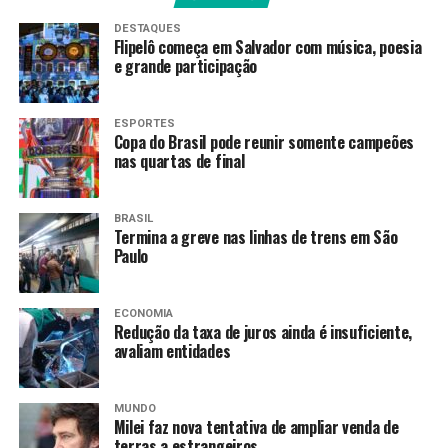
pic.twitter.com/31flDoZBc0
DESTAQUES
Flipelô começa em Salvador com música, poesia
e grande participação
— Fluminense F.C.
(@FluminenseFC)
May 13,
ESPORTES
2026
Copa do Brasil pode reunir somente campeões
nas quartas de final
Quem também não teve vida fácil para se classificar foi o
BRASIL
Cruzeiro, que derrotou o Goiás por 1 a 0, em pleno
Termina a greve nas linhas de trens em São
estádio do Mineirão, para avançar. O único gol da
Paulo
partida foi marcado aos 31 minutos do primeiro tempo
pelo atacante Kaio Jorge em cobrança de pênalti.
ECONOMIA
Redução da taxa de juros ainda é insuficiente,
Fim de jogo e 𝗢
avaliam entidades
𝗖𝗥𝗨𝗭𝗘𝗜𝗥𝗢 𝗔𝗩𝗔𝗡𝗖̧𝗔
𝗣𝗔𝗥𝗔 𝗔𝗦 𝗢𝗜𝗧𝗔𝗩𝗔𝗦
MUNDO
Milei faz nova tentativa de ampliar venda de
terras a estrangeiros