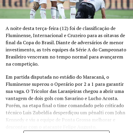
A noite desta terça-feira (12) foi de classificação de
Fluminense, Internacional e Cruzeiro para as oitavas de
final da Copa do Brasil. Diante de adversários de menor
investimento, as três equipes da Série A do Campeonato
Brasileiro venceram no tempo normal para avançarem
na competição.
Em partida disputada no estádio do Maracanã, o
Fluminense superou o Operário por 2 a 1 para garantir
sua vaga. O Tricolor das Laranjeiras chegou a abrir uma
vantagem de dois gols com Savarino e Lucho Acosta.
Porém, na etapa final o time comandado pelo criticado
técnico Luis Zubeldía desperdiçou um pênalti com John
Kennedy e viu a equipe de Ponta Grossa melhorar e
descontar com o atacante Felipe Augusto.