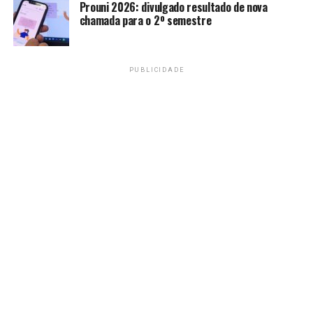
Prouni 2026: divulgado resultado de nova
na próxima sexta-feira (20), quando enfrenta o Chelsea
chamada para o 2º semestre
a partir das 15h (horário de Brasília).
Estreia com empate
PUBLICIDADE
O primeiro brasileiro a entrar em ação pela competição
foi o Palmeiras, que, mesmo com uma boa atuação, não
conseguiu sair do empate sem gols com o Porto
(Portugal) em partida disputada no último domingo (15)
no MetLife Stadium, em Nova Jérsei.
Fim de jogo: Palmeiras 0x0
Porto-POR.
pic.twitter.com/KS8v4t3LVX
— SE Palmeiras