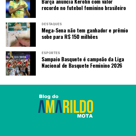
É O GLORIOSO!
Barça anuncia Kerolin com valor
recorde no futebol feminino brasileiro
Fogão estreia na Copa do
DESTAQUES
Mega-Sena não tem ganhador e prêmio
Mundo de Clubes da FIFA
sobe para R$ 150 milhões
com vitória sobre o Seattle
Sounders. Os gols foram
ESPORTES
Sampaio Basquete é campeão da Liga
marcados por Jair e Igor
Nacional de Basquete Feminino 2026
Jesus.
VAAAAAAAMOOOOOOOS!
#VamosBOTAFOGO
#FIFACWC
#TakeItToTheWorld
pic.twitter.com/fiVTthoWXN