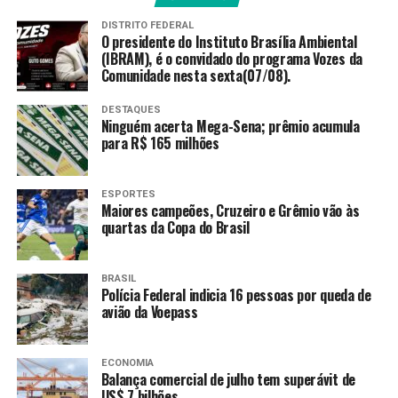
Transmissão da Rádio Nacional
DISTRITO FEDERAL
O presidente do Instituto Brasília Ambiental
(IBRAM), é o convidado do programa Vozes da
A
Rádio Nacional
transmite Flamengo e Central
Comunidade nesta sexta(07/08).
Córdoba com a narração de Luciana Zogaib, comentários
de Rachel Motta, reportagem de Rodrigo Campos e
DESTAQUES
Ninguém acerta Mega-Sena; prêmio acumula
plantão de Luiz Ferreira. Você acompanha o Show de
para R$ 165 milhões
Bola Nacional aqui:
Fonte:
Agência Brasil
ESPORTES
Maiores campeões, Cruzeiro e Grêmio vão às
quartas da Copa do Brasil
TAGS
BRASIL
PRÓXIMO
Polícia Federal indicia 16 pessoas por queda de
Futebol feminino com 16 times é uma das novidades de
avião da Voepass
Los Angeles 2028
RECENTES
ECONOMIA
Renato Gaúcho é apresentado como novo técnico do
Balança comercial de julho tem superávit de
Fluminense
US$ 7 bilhões