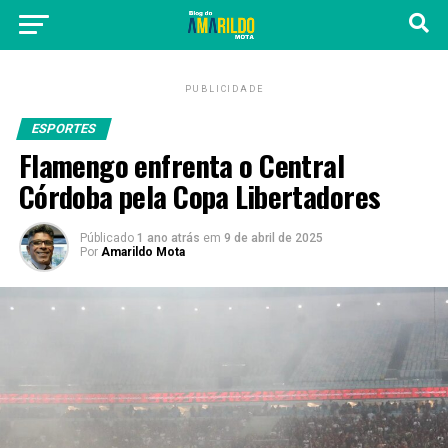
PUBLICIDADE
ESPORTES
Flamengo enfrenta o Central
Córdoba pela Copa Libertadores
Públicado
1 ano atrás
em
9 de abril de 2025
Por
Amarildo Mota