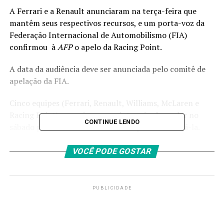
A Ferrari e a Renault anunciaram na terça-feira que
mantêm seus respectivos recursos, e um porta-voz da
Federação Internacional de Automobilismo (FIA)
confirmou à
AFP
o apelo da Racing Point.
A data da audiência deve ser anunciada pelo comitê de
apelação da FIA.
Cinco equipes (Ferrari, Renault, Williams, McLaren e
Racing Point) anunciaram sua intenção de apelar no
CONTINUE LENDO
sábado passado e tiveram 96 horas para confirmá-la.
McLaren e Williams finalmente indicaram na quarta-
VOCÊ PODE GOSTAR
feira que mudaram de ideia.
A Renault foi a promotora da reclamação contra a
PUBLICIDADE
Racing Point, a quem acusa de ter copiado da Mercedes
peças essenciais para a refrigeração do sistema de freios.