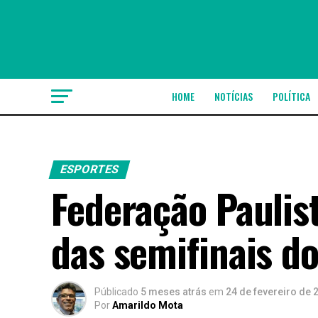
HOME
NOTÍCIAS
POLÍTICA
ESPORTES
Federação Paulist
das semifinais do
Públicado
5 meses atrás
em
24 de fevereiro de 
Por
Amarildo Mota