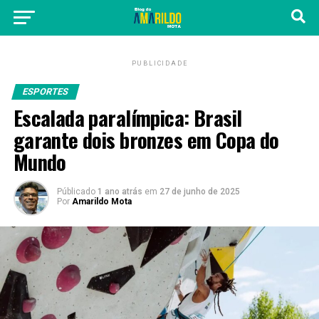
PUBLICIDADE
ESPORTES
Escalada paralímpica: Brasil
garante dois bronzes em Copa do
Mundo
Públicado
1 ano atrás
em
27 de junho de 2025
Por
Amarildo Mota