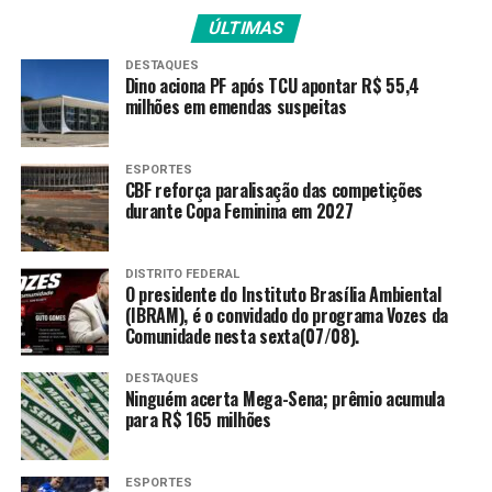
Brasileiro
(@BraParalimpico)
June
ÚLTIMAS
27, 2025
DESTAQUES
Dino aciona PF após TCU apontar R$ 55,4
milhões em emendas suspeitas
Marina, que compete na classe RP3 (de atletas com
limitações de alcance, força e potência), conquistou sua
ESPORTES
CBF reforça paralisação das competições
oitava medalha em etapas de Copa do Mundo. Ela é a
durante Copa Feminina em 2027
atual campeã mundial da categoria e, este ano, também
já havia conquistado um bronze na etapa de Salt Lake
(Estados Unidos).
DISTRITO FEDERAL
O presidente do Instituto Brasília Ambiental
(IBRAM), é o convidado do programa Vozes da
Igor Mesquita também está na classe RP3. Este é o
Comunidade nesta sexta(07/08).
primeiro pódio do carioca em competições
internacionais.
DESTAQUES
Ninguém acerta Mega-Sena; prêmio acumula
para R$ 165 milhões
Jogos de 2028
A escalada paralímpica é uma das novidades dos Jogos
ESPORTES