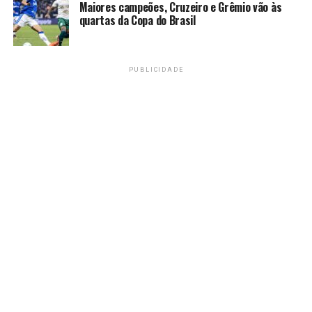
Maiores campeões, Cruzeiro e Grêmio vão às
Paralímpicos de 2028, que serão disputados em Los
quartas da Copa do Brasil
Angeles (Estados Unidos). A modalidade foi oficialmente
incluída no programa da competição em junho.
Fonte:
Agência Brasil
PUBLICIDADE
TAGS
PRÓXIMO
Botafogo e Palmeiras abrem oitavas de final do Mundial
de Clubes
RECENTES
Italo Ferreira brilha com aéreo para alcançar quartas da
etapa do Rio
Amarildo Mota