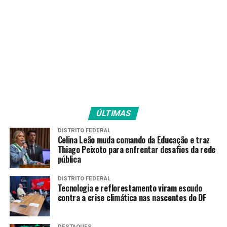
Novorizontino
Endrick
#AvantiPalestra
#PALxNOV
pic.twitter.com/HRqb8duwxP
— SE Palmeiras
(@Palmeiras)
March 29,
ÚLTIMAS
2024
DISTRITO FEDERAL
Celina Leão muda comando da Educação e traz
Thiago Peixoto para enfrentar desafios da rede
Apesar de ficar com a vitória final, a equipe comandada
pública
pelo técnico Abel Ferreira não teve facilidades diante de
um corajoso Novorizontino, que teve o meio-campista
DISTRITO FEDERAL
Tecnologia e reflorestamento viram escudo
Rômulo como grande destaque.
contra a crise climática nas nascentes do DF
Desta forma, o Palmeiras dependeu do lampejo
individual do jovem atacante Endrick para sair com a
DESTAQUES