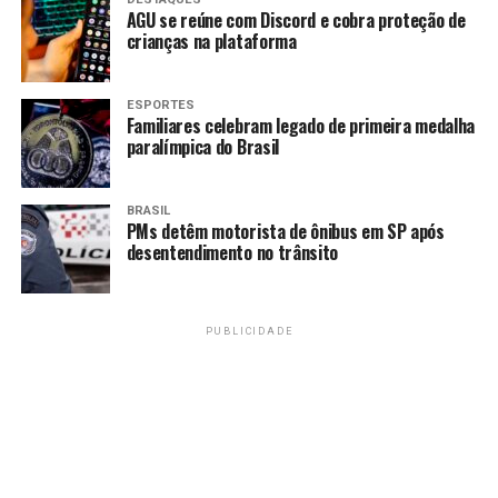
AGU se reúne com Discord e cobra proteção de
vitória. O jogador de apenas 17 anos mostrou seu poder
crianças na plataforma
de decisão aos 7 minutos do segundo tempo, quando
conseguiu finalizar com perfeição de esquerda após o
argentino Flaco López conseguir escorar de cabeça para
ESPORTES
Familiares celebram legado de primeira medalha
o meio da área.
paralímpica do Brasil
TEREMOS CLÁSSICO DA
BRASIL
SAUDADE NA FINAL DO
PMs detêm motorista de ônibus em SP após
desentendimento no trânsito
PAULISTÃO SICREDI
2024!
#PaulistãoSicredi
pic.twitter.com/b0fs0he9JX
PUBLICIDADE
— Paulistão (@Paulistao)
March 29, 2024