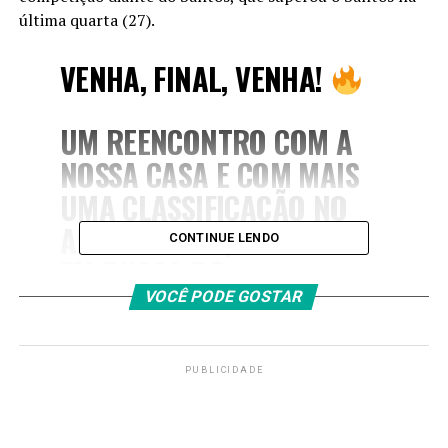
última quarta (27)
.
VENHA, FINAL, VENHA!
UM REENCONTRO COM A
NOSSA CASA E COM MAIS
UMA CLASSIFICAÇÃO NO
ALLIANZ PARQUE! VAMOS
CONTINUE LENDO
EM BUSCA DO
TRICAMPEONATO
VOCÊ PODE GOSTAR
ESTADUAL CONSECUTIVO,
FAMÍLIA!
PUBLICIDADE
Palmeiras 1×0