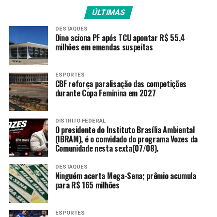
ÚLTIMAS
A paulista tem vantagem nos confrontos, vencendo a
rival nas quatro partidas em que se enfrentaram.
DESTAQUES
Dino aciona PF após TCU apontar R$ 55,4
milhões em emendas suspeitas
A organização do US Open ainda não divulgou os
horários dos jogos de duplas, mas a programação do dia
prevê a sequência da primeira rodada do torneio
ESPORTES
masculino, além da segunda rodada do feminino.
CBF reforça paralisação das competições
durante Copa Feminina em 2027
Entre os homens, a parceria do mineiro Marcelo Melo
com o gaúcho Rafael Matos encara o croata Ivan Dodig e
DISTRITO FEDERAL
o britânico Jamie Murray. O gaúcho Orlando Luz, que
O presidente do Instituto Brasília Ambiental
(IBRAM), é o convidado do programa Vozes da
joga ao lado do francês Albano Olivetti, estreia contra o
Comunidade nesta sexta(07/08).
também francês Adrian Mannarino e o finlandês Emil
Ruusuvuori.
DESTAQUES
Ninguém acerta Mega-Sena; prêmio acumula
Nas duplas femininas, a paulista Luísa Stefani e a
para R$ 165 milhões
húngara Tímea Babos enfrentam as norte-americanas
Iva Jovic e Clervie Ngounoue.
ESPORTES