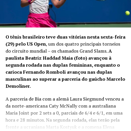
O tênis brasileiro teve duas vitórias nesta sexta-feira
(29) pelo US Open
, um dos quatro principais torneios
do circuito mundial – os chamados Grand Slams.
A
paulista Beatriz Haddad Maia (foto) avançou à
segunda rodada nas duplas femininas, enquanto o
carioca Fernando Romboli avançou nas duplas
masculinas ao superar a parceria do gaúcho Marcelo
Demoliner.
A parceria de Bia com a alemã Laura Siegmund venceu a
da norte-americana Caty McNally com a australiana
Maria Joint por 2 sets a 0, parciais de 6/4 e 6/1, em uma
hora e 28 minutos. Na segunda rodada, elas terão pela
frente a ucraniana Marta Kostyuk e a romena Elena