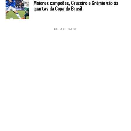
Maiores campeões, Cruzeiro e Grêmio vão às
Já a carioca Íngrid Martins, que atua com Quinn
quartas da Copa do Brasil
Gleason, dos Estados Unidos, mede forças com a
canadense Gabriela Dabrowski e a neozelandesa Erin
Routliffe.
PUBLICIDADE
Fonte:
Agência Brasil
TAGS
PRÓXIMO
Santos busca empate com Botafogo e conquista
Brasileirão Feminino A2
RECENTES
Atlético-MG anuncia saída do técnico Cuca, oito meses
após contratação
Amarildo Mota