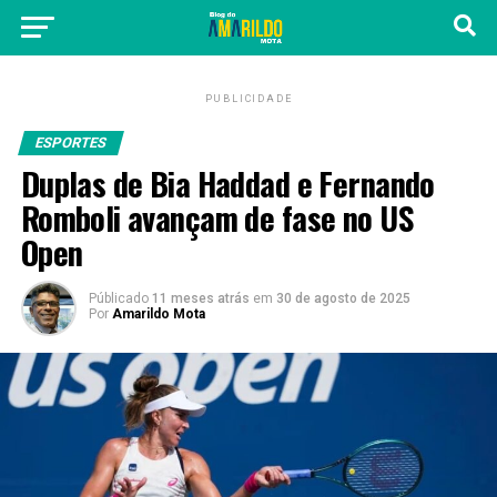
PUBLICIDADE
ESPORTES
Duplas de Bia Haddad e Fernando
Romboli avançam de fase no US
Open
Públicado
11 meses atrás
em
30 de agosto de 2025
Por
Amarildo Mota