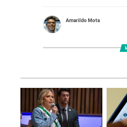
Amarildo Mota
V