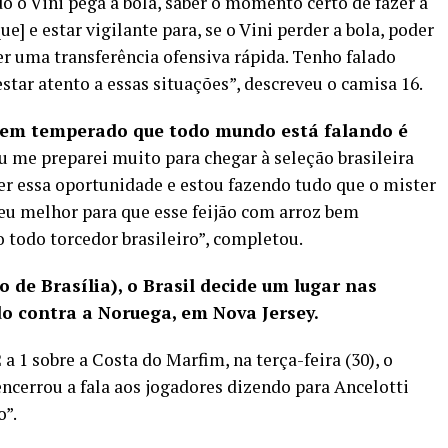
o o Vini pega a bola, saber o momento certo de fazer a
] e estar vigilante para, se o Vini perder a bola, poder
er uma transferência ofensiva rápida. Tenho falado
star atento a essas situações”, descreveu o camisa 16.
 bem temperado que todo mundo está falando é
u me preparei muito para chegar à seleção brasileira
er essa oportunidade e estou fazendo tudo que o mister
u melhor para que esse feijão com arroz bem
todo torcedor brasileiro”, completou.
o de Brasília), o Brasil decide um lugar nas
o contra a Noruega, em Nova Jersey.
a 1 sobre a Costa do Marfim, na terça-feira (30), o
encerrou a fala aos jogadores dizendo para Ancelotti
o”.