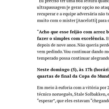
“Eu preciso ter uma boa leitura quand
ultrapassagem [e gerar opção no ataque
recuperar e a equipe adversária não t
muito com o mister [Ancelotti] para e
“
Acho que esse feijão com arroz
fazer o simples com excelência.
E
depois de nove anos. Não queria perd
vem pedindo. Vou continuar dando me
temperado possa continuar alegrando 
Neste domingo (5), às 17h (horári
quartas de final da Copa do Mund
Em meio à euforia com a vitória por 2 
técnico norueguês, Stale Solbakken, 
“esperar”, que eles estavam “chegand