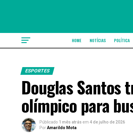
HOME
NOTÍCIAS
POLÍTICA
ESPORTES
Douglas Santos t
olímpico para bu
Públicado
1 mês atrás
em
4 de julho de 2026
Por
Amarildo Mota