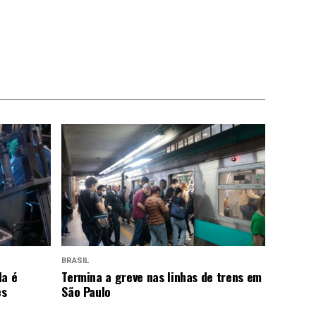
BRASIL
da é
Termina a greve nas linhas de trens em
es
São Paulo