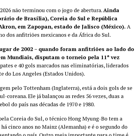
2026 não terminou com o jogo de abertura.
Ainda
orário de Brasília), Coreia do Sul e República
kron, em Zapopan, estado de Jalisco (México).
A
o dos anfitriões mexicanos e da África do Sul.
lugar de 2002 – quando foram anfitriões ao lado do
 Mundiais, disputam o torneio pela 11ª vez
pates e 40 gols marcados nas eliminatórias, liderados
e do Los Angeles (Estados Unidos).
gem pelo Tottenham (Inglaterra), está a dois gols de se
ul-coreana. Ele já balançou as redes 56 vezes, duas a
bol do país nas décadas de 1970 e 1980.
pela Coreia do Sul, o técnico Hong Myung-Bo tem a
á há cinco anos no Mainz (Alemanha) e é o segundo do
sentando o país. Outro meia importante para o time é