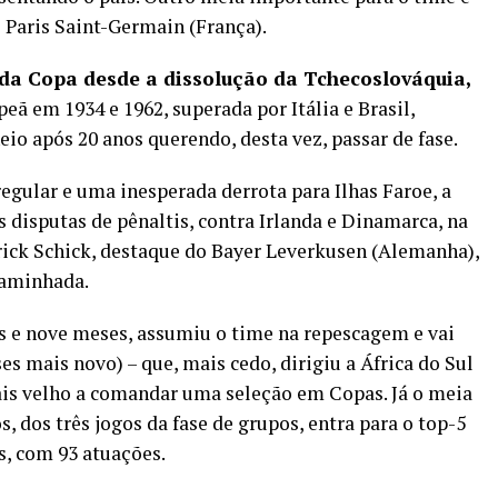
 Paris Saint-Germain (França).
nda Copa desde a dissolução da Tchecoslováquia,
eã em 1934 e 1962, superada por Itália e Brasil,
eio após 20 anos querendo, desta vez, passar de fase.
egular e uma inesperada derrota para Ilhas Faroe, a
 disputas de pênaltis, contra Irlanda e Dinamarca, na
rick Schick, destaque do Bayer Leverkusen (Alemanha),
 caminhada.
s e nove meses, assumiu o time na repescagem e vai
s mais novo) – que, mais cedo, dirigiu a África do Sul
ais velho a comandar uma seleção em Copas. Já o meia
, dos três jogos da fase de grupos, entra para o top-5
s, com 93 atuações.