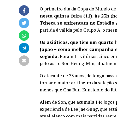
O primeiro dia da Copa do Mundo de 
nesta quinta-feira (11), às 23h (h
Tcheca se enfrentam no Estádio A
partida é válida pelo Grupo A, o mesm
Os asiáticos, que têm um quarto 
Japão – como melhor campanha em
seguida.
Foram 11 vitórias, cinco em
pelo astro Son Heung-Min, atualment
O atacante de 33 anos, de longa passa
tornar o maior artilheiro da seleção s
menos que Cha Bun-Kun, ídolo do fute
Além de Son, que acumula 144 jogos 
experiência de Lee Jae-Sung, que est
atual elenco com mais partidas repre