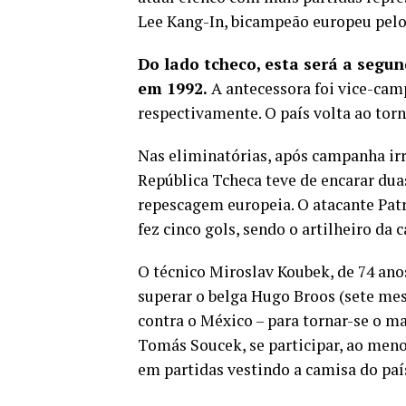
Lee Kang-In, bicampeão europeu pelo
Do lado tcheco, esta será a segu
em 1992.
A antecessora foi vice-camp
respectivamente. O país volta ao torn
Nas eliminatórias, após campanha irr
República Tcheca teve de encarar duas
repescagem europeia. O atacante Pat
fez cinco gols, sendo o artilheiro da
O técnico Miroslav Koubek, de 74 ano
superar o belga Hugo Broos (sete mese
contra o México – para tornar-se o m
Tomás Soucek, se participar, ao menos
em partidas vestindo a camisa do paí