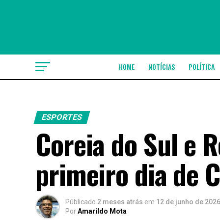
HOME
NOTÍCIAS
POLÍTICA
ESPORTES
Coreia do Sul e 
primeiro dia de 
Públicado
2 meses atrás
em
12 de junho de 202
Por
Amarildo Mota